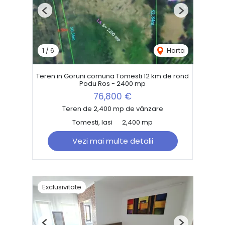
Previous
Next
1
/
6
Harta
Teren in Goruni comuna Tomesti 12 km de rond
Podu Ros - 2400 mp
76,800 €
Teren de 2,400 mp de vânzare
Tomesti, Iasi
2,400 mp
Vezi mai multe detalii
Exclusivitate