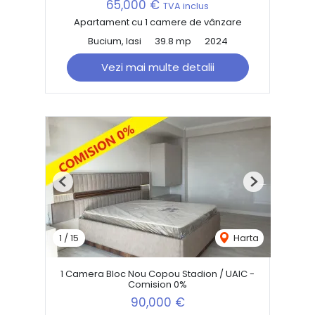
65,000 €
TVA inclus
Apartament cu 1 camere de vânzare
Bucium, Iasi
39.8 mp
2024
Vezi mai multe detalii
Previous
Next
1
/
15
Harta
1 Camera Bloc Nou Copou Stadion / UAIC -
Comision 0%
90,000 €