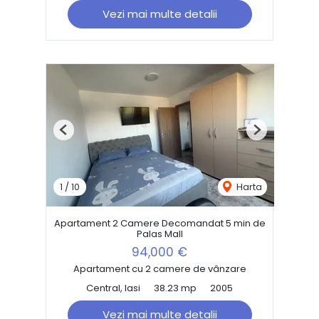
Vezi mai multe detalii
Previous
Next
1
/
10
Harta
Apartament 2 Camere Decomandat 5 min de
Palas Mall
94,000 €
Apartament cu 2 camere de vânzare
Central, Iasi
38.23 mp
2005
Vezi mai multe detalii