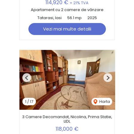
114,920 €
+ 21% TVA
Apartament cu 2 camere de vânzare
Tatarasi, Iasi
56.1 mp
2025
Vezi mai multe detalii
Previous
Next
1
/
17
Harta
3 Camere Decomandat, Nicolina, Prima Statie,
LIDL
118,000 €