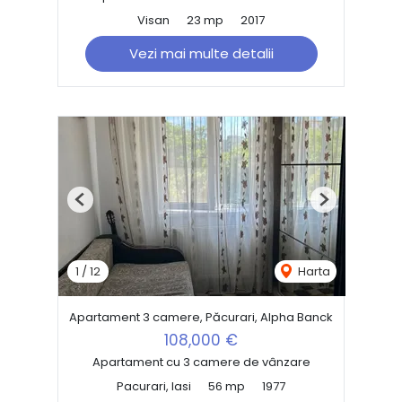
Visan
23 mp
2017
Vezi mai multe detalii
Previous
Next
1
/
12
Harta
Apartament 3 camere, Păcurari, Alpha Banck
108,000 €
Apartament cu 3 camere de vânzare
Pacurari, Iasi
56 mp
1977