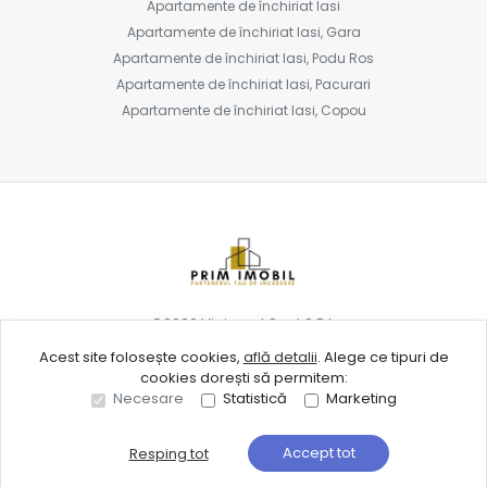
Apartamente de închiriat Iasi
Apartamente de închiriat Iasi, Gara
Apartamente de închiriat Iasi, Podu Ros
Apartamente de închiriat Iasi, Pacurari
Apartamente de închiriat Iasi, Copou
©
2026
Vipinvest Spot S.R.L.
Acest site folosește cookies,
află detalii
.
Alege ce tipuri de
cookies dorești să permitem:
Site creat în
Necesare
Statistică
Marketing
Accept tot
Resping tot