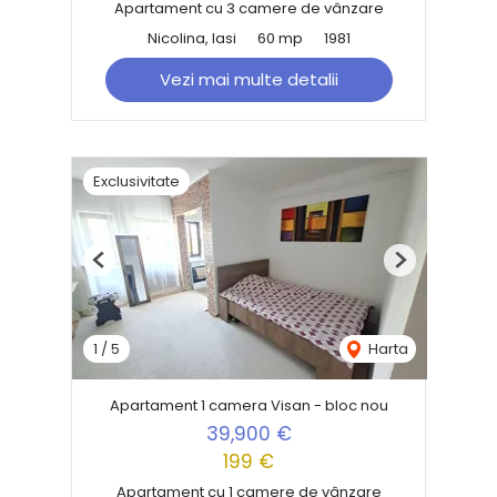
Apartament cu 3 camere de vânzare
Nicolina, Iasi
60 mp
1981
Vezi mai multe detalii
Exclusivitate
Previous
Next
1
/
5
Harta
Apartament 1 camera Visan - bloc nou
39,900 €
199 €
Apartament cu 1 camere de vânzare