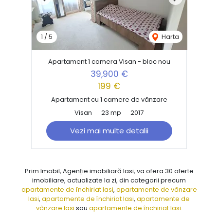
Previous
Next
1
/
5
Harta
Apartament 1 camera Visan - bloc nou
39,900 €
199 €
Apartament cu 1 camere de vânzare
Visan
23 mp
2017
Vezi mai multe detalii
Prim Imobil, Agenție imobiliară Iasi, va ofera 30 oferte
imobiliare, actualizate la zi, din categorii precum
apartamente de închiriat Iasi
,
apartamente de vânzare
Iasi
,
apartamente de închiriat Iasi
,
apartamente de
vânzare Iasi
sau
apartamente de închiriat Iasi
.