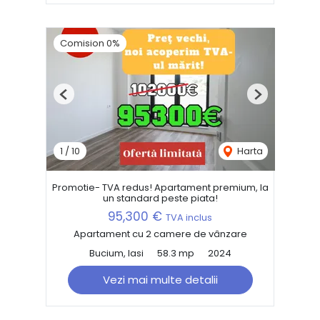
Comision 0%
Previous
Next
1
/
10
Harta
Promotie- TVA redus! Apartament premium, la
un standard peste piata!
95,300 €
TVA inclus
Apartament cu 2 camere de vânzare
Bucium, Iasi
58.3 mp
2024
Vezi mai multe detalii