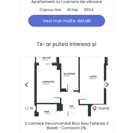
Apartament cu 1 camere de vânzare
Copou, Iasi
41 mp
2024
Vezi mai multe detalii
Te-ar putea interesa și:
Previous
Next
1
/
10
Harta
2 Camere Decomandat Bloc Nou Tatarasi 2
Baieti - Comision 0%