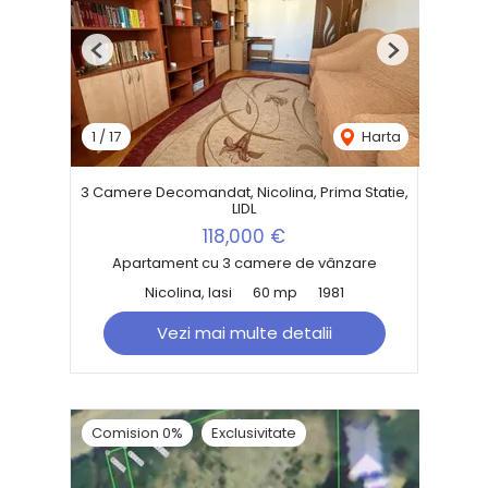
Previous
Next
1
/
17
Harta
3 Camere Decomandat, Nicolina, Prima Statie,
LIDL
118,000 €
Apartament cu 3 camere de vânzare
Nicolina, Iasi
60 mp
1981
Vezi mai multe detalii
Comision 0%
Exclusivitate