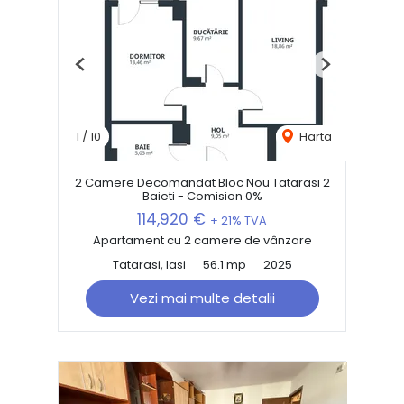
Previous
Next
1
/
10
Harta
2 Camere Decomandat Bloc Nou Tatarasi 2
Baieti - Comision 0%
114,920 €
+ 21% TVA
Apartament cu 2 camere de vânzare
Tatarasi, Iasi
56.1 mp
2025
Vezi mai multe detalii