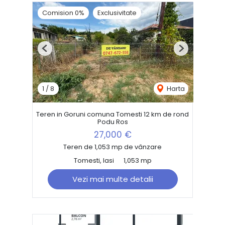
Comision 0%
Exclusivitate
Previous
Next
1
/
8
Harta
Teren in Goruni comuna Tomesti 12 km de rond
Podu Ros
27,000 €
Teren de 1,053 mp de vânzare
Tomesti, Iasi
1,053 mp
Vezi mai multe detalii