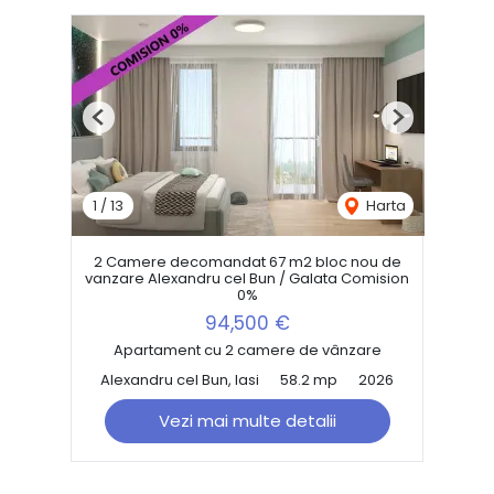
Previous
Next
1
/
13
Harta
2 Camere decomandat 67 m2 bloc nou de
vanzare Alexandru cel Bun / Galata Comision
0%
94,500 €
Apartament cu 2 camere de vânzare
Alexandru cel Bun, Iasi
58.2 mp
2026
Vezi mai multe detalii