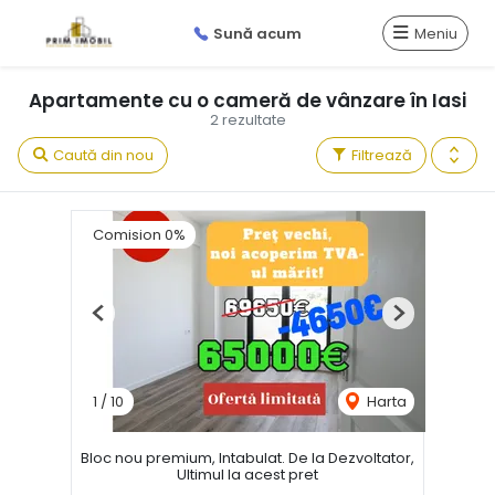
Sună acum
Meniu
Apartamente cu o cameră de vânzare în Iasi
2 rezultate
Caută din nou
Filtrează
Comision 0%
Previous
Next
1
/
10
Harta
Bloc nou premium, Intabulat. De la Dezvoltator,
Ultimul la acest pret