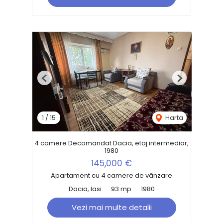
Previous
Next
1
/
15
Harta
4 camere Decomandat Dacia, etaj intermediar,
1980
145,000 €
Apartament cu 4 camere de vânzare
Dacia, Iasi
93 mp
1980
Vezi mai multe detalii