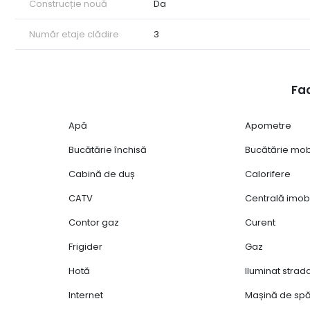
Construcție nouă
Da
Număr etaje clădire
3
Fac
Apă
Apometre
Bucătărie închisă
Bucătărie mob
Cabină de duș
Calorifere
CATV
Centrală imobi
Contor gaz
Curent
Frigider
Gaz
Hotă
Iluminat strad
Internet
Mașină de spă