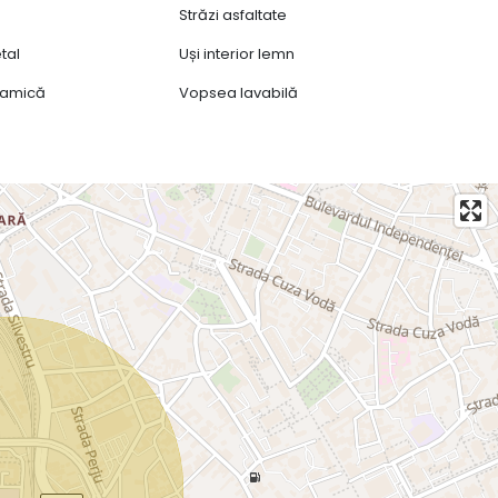
Străzi asfaltate
tal
Uși interior lemn
ramică
Vopsea lavabilă