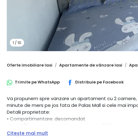
1
/
10
Oferte imobiliare Iasi
Apartamente de vânzare Iasi
Apa
Trimite pe
WhatsApp
Distribuie pe
Facebook
Va propunem spre vanzare un apartament cu 2 camere, de
minute de mers pe jos fata de Palas Mall si cele mai impo
Detalii proprietate:
• Compartimentare: decomandat
• Etaj: 3/3 cu pod, intr-un bloc construit in 2005
•Apartamentul se vinde mobilat si utilat complet, exact 
Citește mai mult