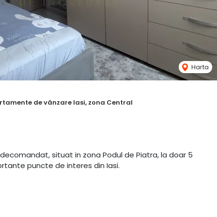
Harta
rtamente de vânzare Iasi, zona Central
comandat, situat in zona Podul de Piatra, la doar 5
rtante puncte de interes din Iasi.
asa cum apare in fotografii