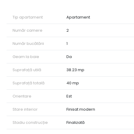
Avantaje:
• Locatie centrala, excelenta atat pentru locuit, cat si pen
• Se inchiriaza in prezent cu 500 EUR/luna, ceea ce il face 
Tip apartament
Apartament
Oferta rara in zona, disponibila pentru o perioada limitat
Pentru mai multe detalii sau pentru a programa o vizionar
Număr camere
2
Număr bucătării
1
Geam la baie
Da
Suprafață utilă
38.23 mp
Suprafață totală
40 mp
Orientare
Est
Stare interior
Finisat modern
Stadiu construcție
Finalizată