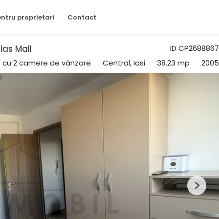
ntru proprietari
Contact
as Mall
ID CP2688867
 cu 2 camere de vânzare
Central, Iasi
38.23 mp
2005
Next