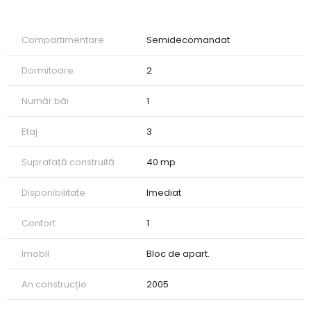
tru investitie
o oportunitate profitabila si sigura
Compartimentare
Semidecomandat
a
e, va stam la dispozitie.
Dormitoare
2
Număr băi
1
Etaj
3
Suprafață construită
40 mp
Disponibilitate
Imediat
Confort
1
Imobil
Bloc de apart.
An construcție
2005