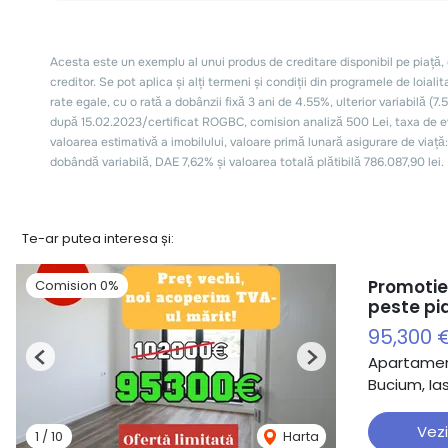
Te-ar putea interesa și:
Promotie
Comision 0%
peste pi
95,300 
Apartamen
Previous
Next
Bucium, Ias
Vezi
1
/
10
Harta