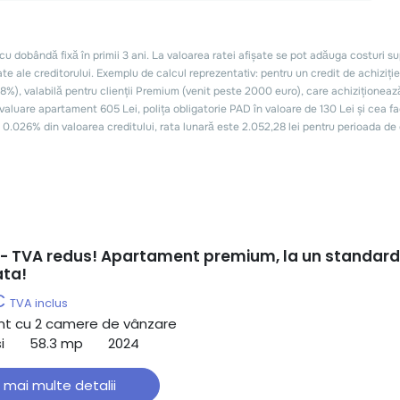
- TVA redus! Apartament premium, la un standard
ata!
€
TVA inclus
t cu 2 camere de vânzare
i
58.3 mp
2024
 mai multe detalii