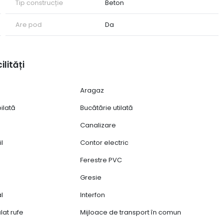
Tip construcție
Beton
Are pod
Da
ilități
Aragaz
ilată
Bucătărie utilată
Canalizare
l
Contor electric
Ferestre PVC
Gresie
al
Interfon
lat rufe
Mijloace de transport în comun