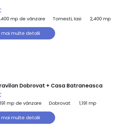
€
2,400 mp de vânzare
Tomesti, Iasi
2,400 mp
 mai multe detalii
travilan Dobrovat + Casa Batraneasca
€
,191 mp de vânzare
Dobrovat
1,191 mp
 mai multe detalii