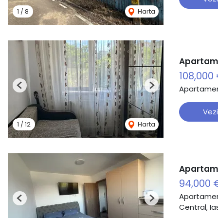
1
/
8
Harta
Apartame
108,000
Apartamen
Previous
Next
Vezi
1
/
12
Harta
Apartame
94,000 
Apartamen
Previous
Next
Central, Ia