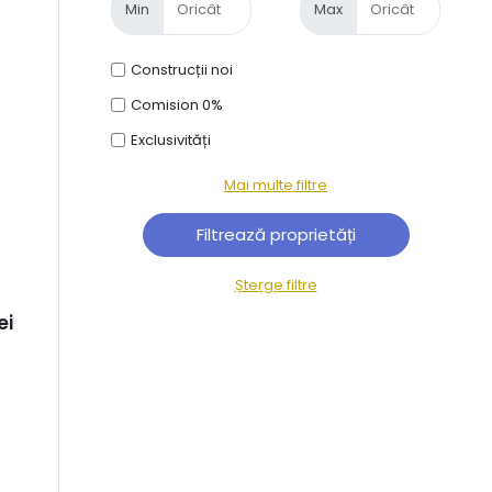
Min
Max
Construcții noi
Comision 0%
Exclusivități
Mai multe filtre
Șterge filtre
ei