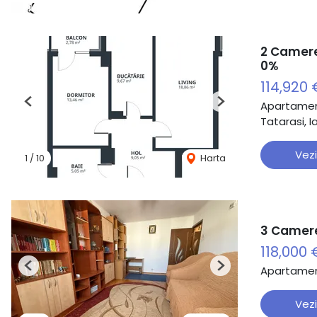
2 Camere
0%
114,920
Apartamen
Previous
Next
Tatarasi, Ia
Vezi
1
/
10
Harta
3 Camere
118,000 
Apartamen
Previous
Next
Vezi