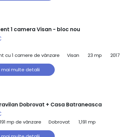
nt 1 camera Visan - bloc nou
€
t cu 1 camere de vânzare
Visan
23 mp
2017
 mai multe detalii
travilan Dobrovat + Casa Batraneasca
€
,191 mp de vânzare
Dobrovat
1,191 mp
 mai multe detalii