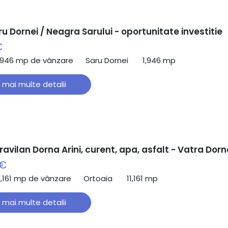
u Dornei / Neagra Sarului - oportunitate investitie
€
,946 mp de vânzare
Saru Dornei
1,946 mp
 mai multe detalii
ravilan Dorna Arini, curent, apa, asfalt - Vatra Dorn
 €
1,161 mp de vânzare
Ortoaia
11,161 mp
 mai multe detalii