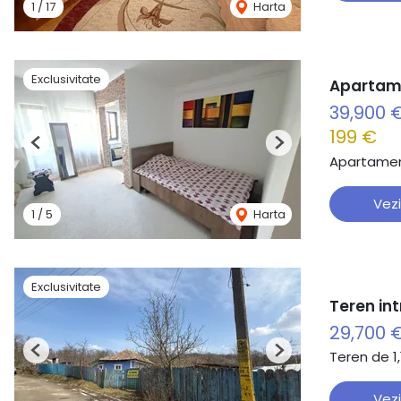
1
/
17
Harta
Exclusivitate
Apartame
39,900 
199 €
Previous
Next
Apartamen
Vezi
1
/
5
Harta
Exclusivitate
Teren in
29,700 
Teren de 1
Previous
Next
Vezi