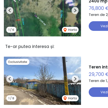
2400 mp
76,800 
Previous
Next
Teren de 
Vezi
1
/
6
Harta
Te-ar putea interesa și:
Exclusivitate
Teren in
29,700 
Teren de 1
Previous
Next
Vezi
1
/
8
Harta