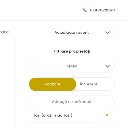
0747672558
ltate
Actualizate recent
Filtrare proprietăți
Teren
Vânzare
Închiriere
Iasi (oraș în jud. Iasi)