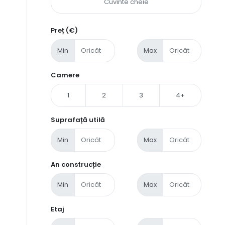
Preț (€)
Min
Max
Camere
1
2
3
4+
Suprafață utilă
Min
Max
An construcție
Min
Max
Etaj