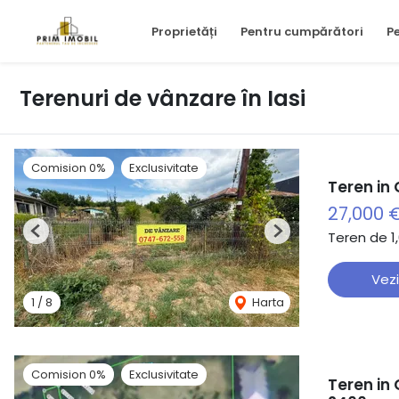
Proprietăți
Pentru cumpărători
Pe
Terenuri de vânzare în Iasi
Comision 0%
Exclusivitate
Teren in
27,000 
Teren de 1
Previous
Next
Vezi
1
/
8
Harta
Comision 0%
Exclusivitate
Teren in