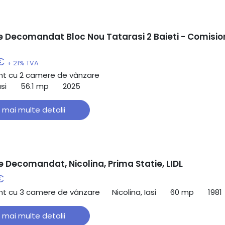
 Decomandat Bloc Nou Tatarasi 2 Baieti - Comisio
 €
+ 21% TVA
t cu 2 camere de vânzare
si
56.1 mp
2025
 mai multe detalii
 Decomandat, Nicolina, Prima Statie, LIDL
€
t cu 3 camere de vânzare
Nicolina, Iasi
60 mp
1981
 mai multe detalii