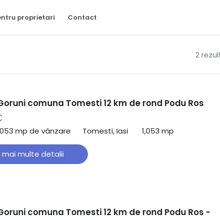
ntru proprietari
Contact
2 rezu
 Goruni comuna Tomesti 12 km de rond Podu Ros
€
,053 mp de vânzare
Tomesti, Iasi
1,053 mp
 mai multe detalii
 Goruni comuna Tomesti 12 km de rond Podu Ros -