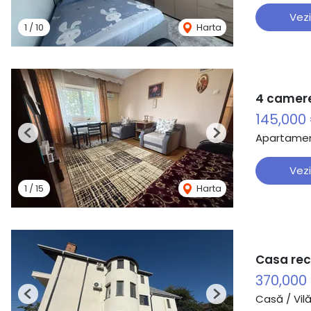
Vezi
1
/
10
Harta
4 camere
145,000
Apartamen
Previous
Next
Vezi
1
/
15
Harta
Casa rece
370,000
Casă / Vil
Previous
Next