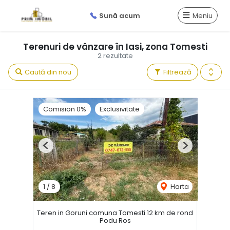
Sună acum
Meniu
Terenuri de vânzare în Iasi, zona Tomesti
2 rezultate
Caută din nou
Filtrează
Comision 0%
Exclusivitate
Previous
Next
1
/
8
Harta
Teren in Goruni comuna Tomesti 12 km de rond
Podu Ros