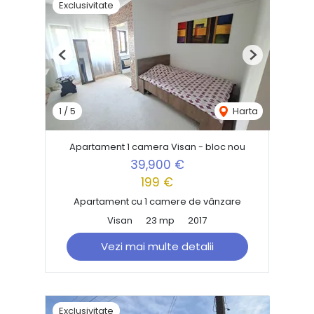
Exclusivitate
Previous
Next
1
/
5
Harta
Apartament 1 camera Visan - bloc nou
39,900 €
199 €
Apartament cu 1 camere de vânzare
Visan
23 mp
2017
Vezi mai multe detalii
Exclusivitate