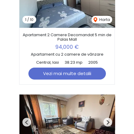
1
/
10
Harta
Apartament 2 Camere Decomandat 5 min de
Palas Mall
94,000 €
Apartament cu 2 camere de vânzare
Central, Iasi
38.23 mp
2005
Vezi mai multe detalii
Previous
Next