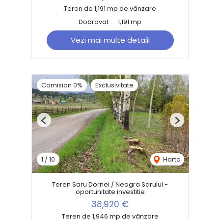
Teren de 1,191 mp de vânzare
Dobrovat
1,191 mp
Vezi mai multe detalii
Comision 0%
Exclusivitate
Previous
Next
1
/
10
Harta
Teren Saru Dornei / Neagra Sarului -
oportunitate investitie
38,920 €
Teren de 1,946 mp de vânzare