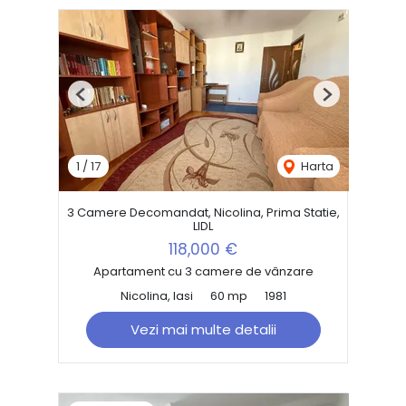
Previous
Next
1
/
17
Harta
3 Camere Decomandat, Nicolina, Prima Statie,
LIDL
118,000 €
Apartament cu 3 camere de vânzare
Nicolina, Iasi
60 mp
1981
Vezi mai multe detalii