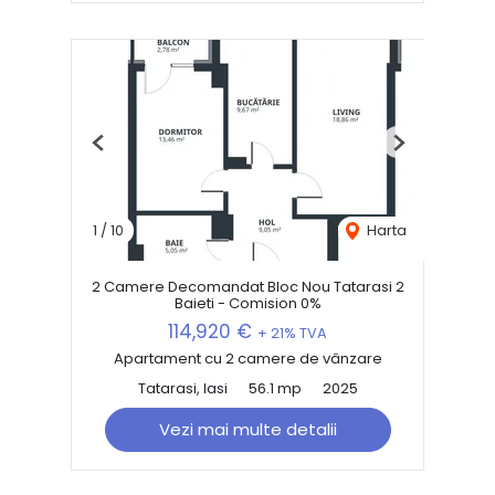
Previous
Next
1
/
10
Harta
2 Camere Decomandat Bloc Nou Tatarasi 2
Baieti - Comision 0%
114,920 €
+ 21% TVA
Apartament cu 2 camere de vânzare
Tatarasi, Iasi
56.1 mp
2025
Vezi mai multe detalii