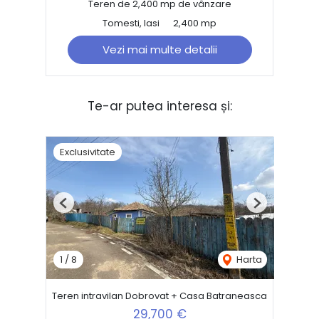
Teren de 2,400 mp de vânzare
Tomesti, Iasi
2,400 mp
Vezi mai multe detalii
Te-ar putea interesa și:
Exclusivitate
Previous
Next
1
/
8
Harta
Teren intravilan Dobrovat + Casa Batraneasca
29,700 €