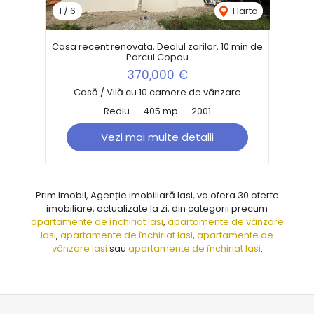
1
/
6
Harta
Casa recent renovata, Dealul zorilor, 10 min de
Parcul Copou
370,000 €
Casă / Vilă cu 10 camere de vânzare
Rediu
405 mp
2001
Vezi mai multe detalii
Prim Imobil, Agenție imobiliară Iasi, va ofera 30 oferte
imobiliare, actualizate la zi, din categorii precum
apartamente de închiriat Iasi
,
apartamente de vânzare
Iasi
,
apartamente de închiriat Iasi
,
apartamente de
vânzare Iasi
sau
apartamente de închiriat Iasi
.