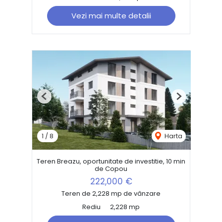
Vezi mai multe detalii
Previous
Next
1
/
8
Harta
Teren Breazu, oportunitate de investitie, 10 min
de Copou
222,000 €
Teren de 2,228 mp de vânzare
Rediu
2,228 mp