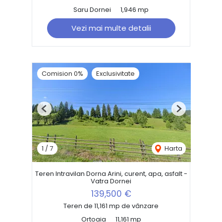
Saru Dornei
1,946 mp
Vezi mai multe detalii
Comision 0%
Exclusivitate
Previous
Next
1
/
7
Harta
Teren Intravilan Dorna Arini, curent, apa, asfalt -
Vatra Dornei
139,500 €
Teren de 11,161 mp de vânzare
Ortoaia
11,161 mp