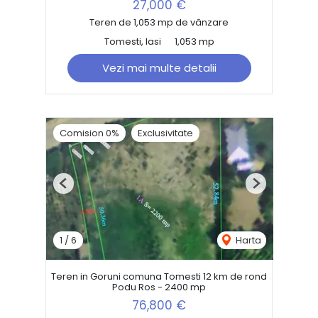
27,000 €
Teren de 1,053 mp de vânzare
Tomesti, Iasi
1,053 mp
Vezi mai multe detalii
Comision 0%
Exclusivitate
Previous
Next
1
/
6
Harta
Teren in Goruni comuna Tomesti 12 km de rond
Podu Ros - 2400 mp
76,800 €