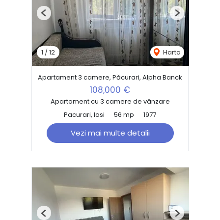
Previous
Next
1
/
12
Harta
Apartament 3 camere, Păcurari, Alpha Banck
108,000 €
Apartament cu 3 camere de vânzare
Pacurari, Iasi
56 mp
1977
Vezi mai multe detalii
Previous
Next