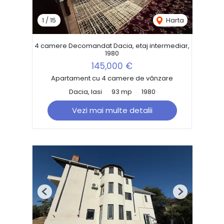
1
/
15
Harta
4 camere Decomandat Dacia, etaj intermediar,
1980
145,000 €
Apartament cu 4 camere de vânzare
Dacia, Iasi
93 mp
1980
Vezi mai multe detalii
Previous
Next