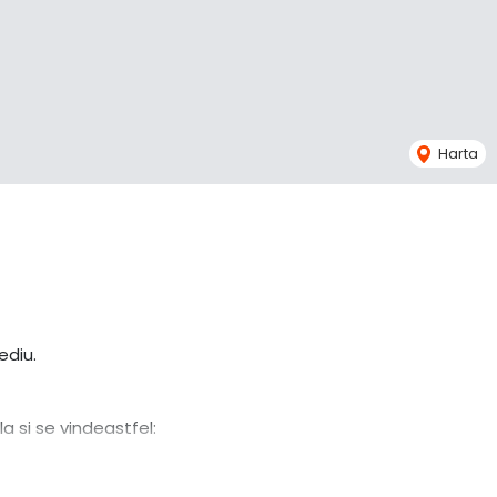
Harta
ediu.
 si se vindeastfel: