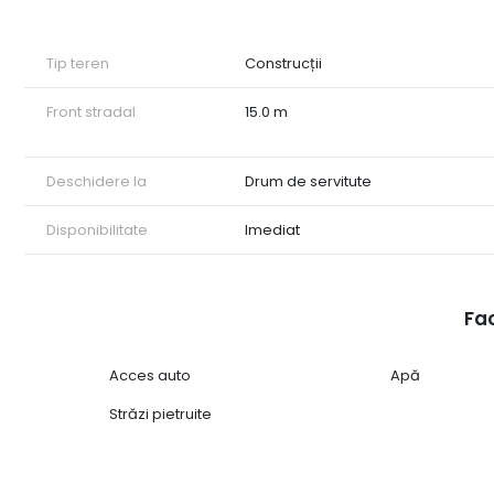
Contaceaza-ne pentru mai multe detalii.
Tip teren
Construcții
Front stradal
15.0 m
Deschidere la
Drum de servitute
Disponibilitate
Imediat
Fac
Acces auto
Apă
Străzi pietruite