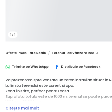
1
/
1
Oferte imobiliare Rediu
Terenuri de vânzare Rediu
Trimite pe
WhatsApp
Distribuie pe
Facebook
Va prezentam spre vanzare un teren intravilan situat in R
La limita terenului este curent si apa.
Zona linistita, perfect pentru casa.
Suprafata totala este de 1000 m, terenul se poate parcela
1000 m - 50.000 Euro
500 m - 25.000 Euro
Citește mai mult