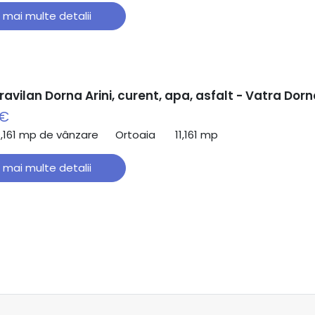
 mai multe detalii
ravilan Dorna Arini, curent, apa, asfalt - Vatra Dorn
 €
1,161 mp de vânzare
Ortoaia
11,161 mp
 mai multe detalii