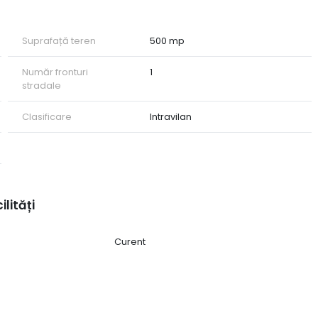
Suprafață teren
500 mp
Număr fronturi
1
stradale
Clasificare
Intravilan
ilități
Curent