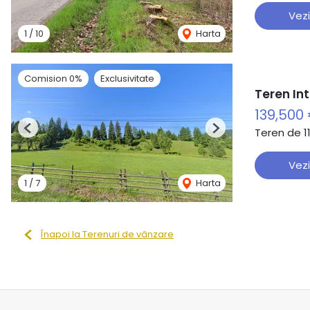
Vezi
1
/
10
Harta
Comision 0%
Exclusivitate
Teren Int
139,500
Teren de 1
Previous
Next
Vezi
1
/
7
Harta
Înapoi la Terenuri de vânzare