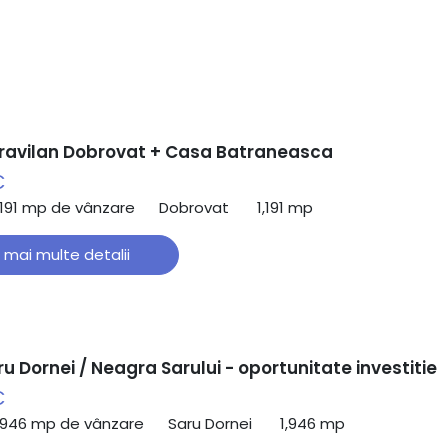
travilan Dobrovat + Casa Batraneasca
€
,191 mp de vânzare
Dobrovat
1,191 mp
 mai multe detalii
u Dornei / Neagra Sarului - oportunitate investitie
€
,946 mp de vânzare
Saru Dornei
1,946 mp