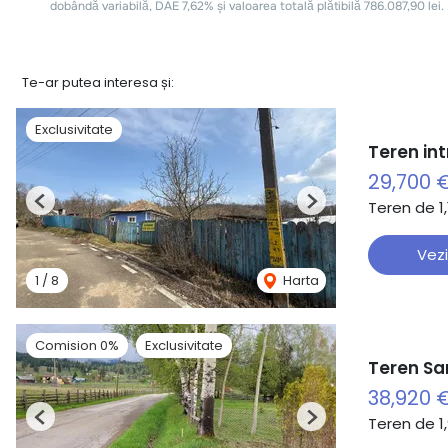
Te-ar putea interesa și:
Exclusivitate
Teren in
29,700 
Teren de 1
Previous
Next
Vezi
1
/
8
Harta
Comision 0%
Exclusivitate
Teren Sar
38,920 
Teren de 1
Previous
Next