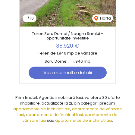
1
/
10
Harta
Teren Saru Dornei / Neagra Sarului -
oportunitate investitie
38,920 €
Teren de 1,946 mp de vânzare
Saru Dornei
1,946 mp
Vezi mai multe detalii
Prim Imobil, Agenție imobiliară Iasi, va ofera 30 oferte
imobiliare, actualizate la zi, din categorii precum
apartamente de închiriat Iasi
,
apartamente de vânzare
Iasi
,
apartamente de închiriat Iasi
,
apartamente de
vânzare Iasi
sau
apartamente de închiriat Iasi
.