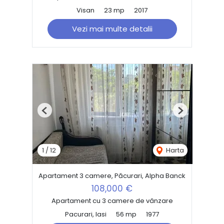
Visan
23 mp
2017
Vezi mai multe detalii
Previous
Next
1
/
12
Harta
Apartament 3 camere, Păcurari, Alpha Banck
108,000 €
Apartament cu 3 camere de vânzare
Pacurari, Iasi
56 mp
1977