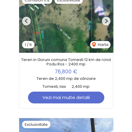
Comision 0%
Exclusivitate
Previous
Next
1
/
6
Harta
Teren in Goruni comuna Tomesti 12 km de rond
Podu Ros - 2400 mp
76,800 €
Teren de 2,400 mp de vânzare
Tomesti, Iasi
2,400 mp
Vezi mai multe detalii
Exclusivitate