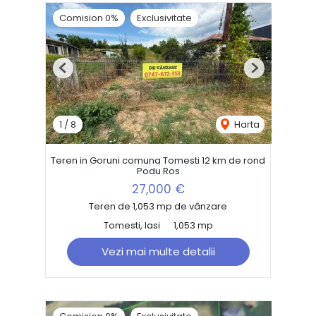
Comision 0%
Exclusivitate
Previous
Next
1
/
8
Harta
Teren in Goruni comuna Tomesti 12 km de rond
Podu Ros
27,000 €
Teren de 1,053 mp de vânzare
Tomesti, Iasi
1,053 mp
Vezi mai multe detalii