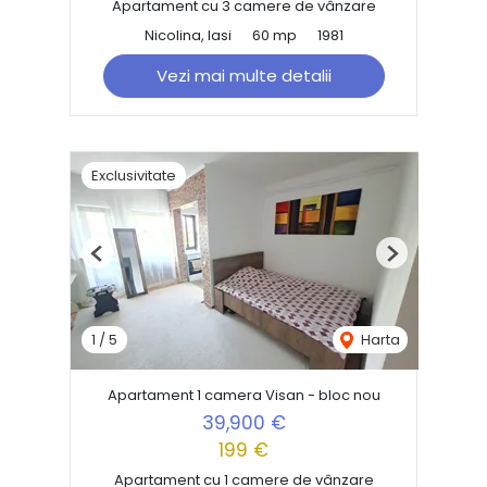
Apartament cu 3 camere de vânzare
Nicolina, Iasi
60 mp
1981
Vezi mai multe detalii
Exclusivitate
Previous
Next
1
/
5
Harta
Apartament 1 camera Visan - bloc nou
39,900 €
199 €
Apartament cu 1 camere de vânzare