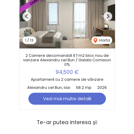
Previous
Next
1
/
13
Harta
2 Camere decomandat 67 m2 bloc nou de
vanzare Alexandru cel Bun / Galata Comision
0%
94,500 €
Apartament cu 2 camere de vânzare
Alexandru cel Bun, Iasi
58.2 mp
2026
Vezi mai multe detalii
Te-ar putea interesa și: