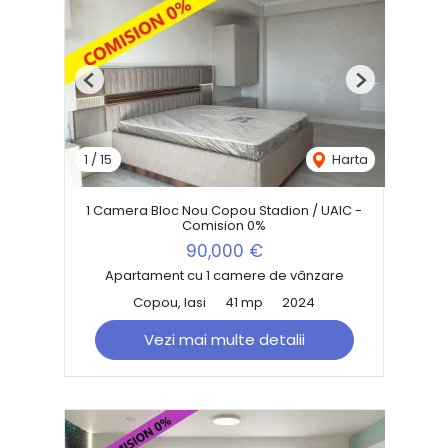
Previous
Next
1
/
15
Harta
1 Camera Bloc Nou Copou Stadion / UAIC -
Comision 0%
90,000 €
Apartament cu 1 camere de vânzare
Copou, Iasi
41 mp
2024
Vezi mai multe detalii