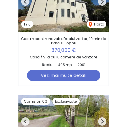
Previous
Next
1
/
6
Harta
Casa recent renovata, Dealul zorilor, 10 min de
Parcul Copou
370,000 €
Casă / Vilă cu 10 camere de vânzare
Rediu
405 mp
2001
Vezi mai multe detalii
Comision 0%
Exclusivitate
Previous
Next