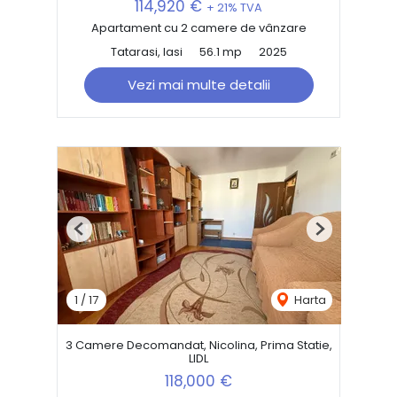
114,920 €
+ 21% TVA
Apartament cu 2 camere de vânzare
Tatarasi, Iasi
56.1 mp
2025
Vezi mai multe detalii
Previous
Next
1
/
17
Harta
3 Camere Decomandat, Nicolina, Prima Statie,
LIDL
118,000 €