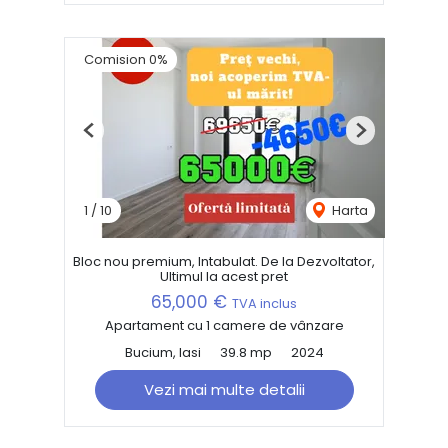
Comision 0%
Previous
Next
1
/
10
Harta
Bloc nou premium, Intabulat. De la Dezvoltator,
Ultimul la acest pret
65,000 €
TVA inclus
Apartament cu 1 camere de vânzare
Bucium, Iasi
39.8 mp
2024
Vezi mai multe detalii