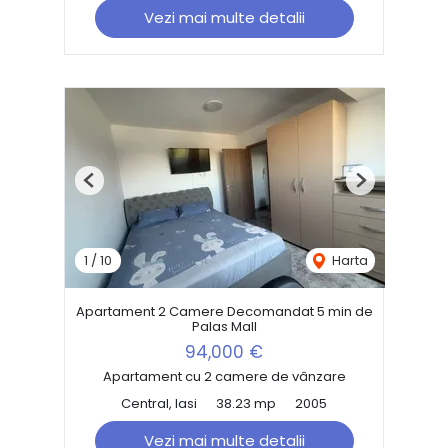
Vezi mai multe detalii
Previous
Next
1
/
10
Harta
Apartament 2 Camere Decomandat 5 min de
Palas Mall
94,000 €
Apartament cu 2 camere de vânzare
Central, Iasi
38.23 mp
2005
Vezi mai multe detalii