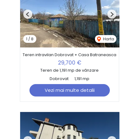
Previous
Next
1
/
8
Harta
Teren intravilan Dobrovat + Casa Batraneasca
29,700 €
Teren de 1,191 mp de vânzare
Dobrovat
1,191 mp
Vezi mai multe detalii