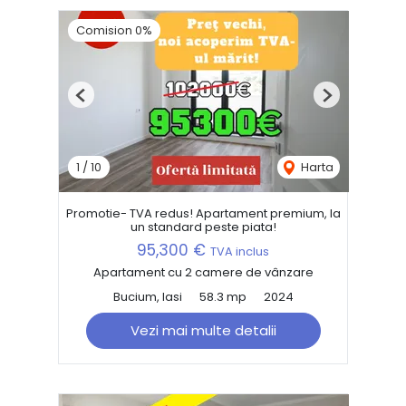
Comision 0%
Previous
Next
1
/
10
Harta
Promotie- TVA redus! Apartament premium, la
un standard peste piata!
95,300 €
TVA inclus
Apartament cu 2 camere de vânzare
Bucium, Iasi
58.3 mp
2024
Vezi mai multe detalii