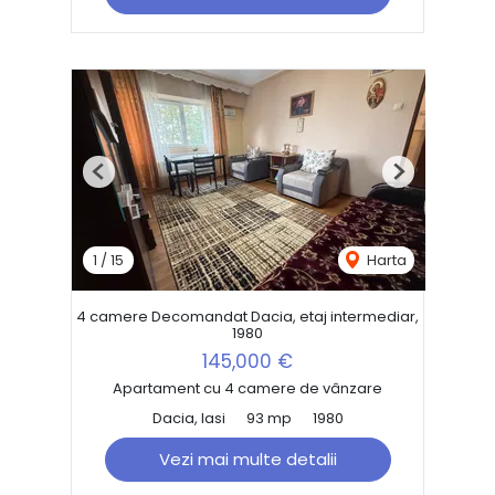
Previous
Next
1
/
15
Harta
4 camere Decomandat Dacia, etaj intermediar,
1980
145,000 €
Apartament cu 4 camere de vânzare
Dacia, Iasi
93 mp
1980
Vezi mai multe detalii