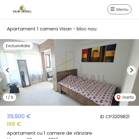
Meniu
Apartament 1 camera Visan - bloc nou
Exclusivitate
Previous
Nex
1
/
5
Harta
39,900 €
ID CP3209821
199 €
Apartament cu 1 camere de vânzare