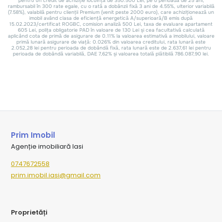
Prim Imobil
Agenție imobiliară Iasi
0747672558
prim.imobil.iasi@gmail.com
Proprietăți