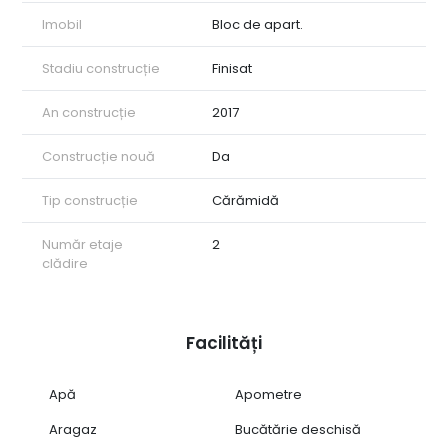
Imobil
Bloc de apart.
Stadiu construcție
Finisat
An construcție
2017
Construcție nouă
Da
Tip construcție
Cărămidă
Număr etaje
2
clădire
Facilități
Apă
Apometre
Aragaz
Bucătărie deschisă