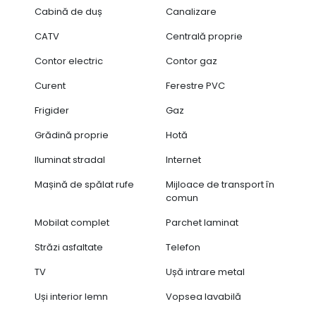
Cabină de duș
Canalizare
CATV
Centrală proprie
Contor electric
Contor gaz
Curent
Ferestre PVC
Frigider
Gaz
Grădină proprie
Hotă
Iluminat stradal
Internet
Mașină de spălat rufe
Mijloace de transport în
comun
Mobilat complet
Parchet laminat
Străzi asfaltate
Telefon
TV
Ușă intrare metal
Uși interior lemn
Vopsea lavabilă