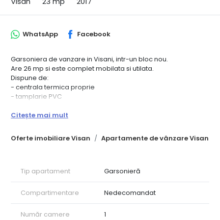
Visan
23 mp
2017
WhatsApp
Facebook
Garsoniera de vanzare in Visani, intr-un bloc nou.
Are 26 mp si este complet mobilata si utilata.
Dispune de:
- centrala termica proprie
- tamplarie PVC
- balcon
Citește mai mult
Ideala pentru o persoana sau un cuplu.
Confort, liniste si un pret accesibil!
Oferte imobiliare Visan
Apartamente de vânzare Visan
Tip apartament
Garsonieră
Compartimentare
Nedecomandat
Număr camere
1