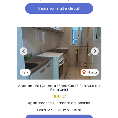
Vezi mai multe detalii
Previous
Next
1
/
7
Harta
Apartament 1 Camera | Zona Garii | 10 minute de
Piata Unirii
300 €
Apartament cu 1 camere de închiriat
Gara, Iasi
30 mp
1978