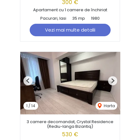
300 €
Apartament cu 1 camere de închiriat
Pacurari, Iasi
35 mp
1980
Vezi mai multe detalii
Previous
Next
1
/
14
Harta
3 camere decomandat, Crystal Residence
(Rediu-langa Bizantiq)
530 €