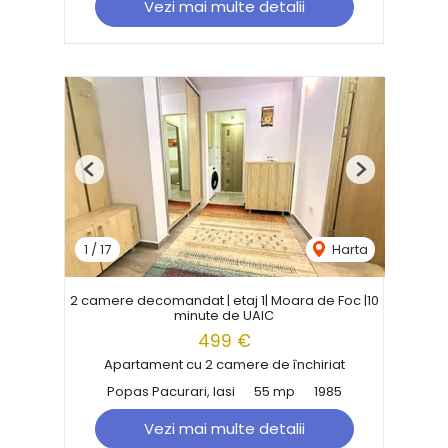
Vezi mai multe detalii
Previous
Next
1
/
17
Harta
2 camere decomandat | etaj 1| Moara de Foc |10
minute de UAIC
499 €
Apartament cu 2 camere de închiriat
Popas Pacurari, Iasi
55 mp
1985
Vezi mai multe detalii