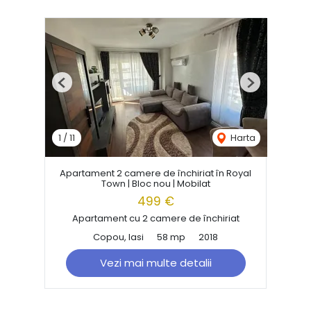
Previous
Next
1
/
11
Harta
Apartament 2 camere de închiriat în Royal
Town | Bloc nou | Mobilat
499 €
Apartament cu 2 camere de închiriat
Copou, Iasi
58 mp
2018
Vezi mai multe detalii