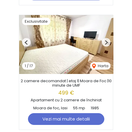
Exclusivitate
Previous
Next
1
/
17
Harta
2 camere decomandat | etaj 1| Moara de Foc |10
minute de UMF
499 €
Apartament cu 2 camere de închiriat
Moara de foc, Iasi
55 mp
1985
Vezi mai multe detalii