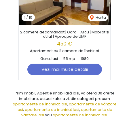
1
/
10
Harta
2 camere decomandat | Gara - Arcu | Mobilat și
utilat | Aproape de UMF
450 €
Apartament cu 2 camere de închiriat
Gara, Iasi
55 mp
1980
Vezi mai multe detalii
Prim Imobil, Agenție imobiliară Iasi, va ofera 30 oferte
imobiliare, actualizate la zi, din categorii precum
apartamente de închiriat Iasi
,
apartamente de vânzare
Iasi
,
apartamente de închiriat Iasi
,
apartamente de
vânzare Iasi
sau
apartamente de închiriat Iasi
.