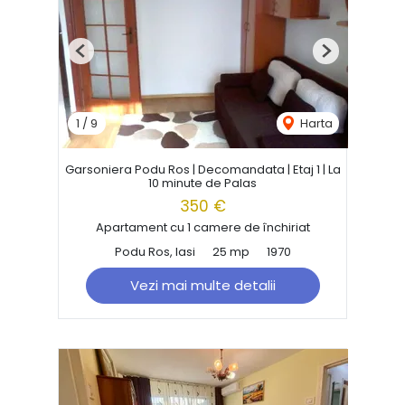
Previous
Next
1
/
9
Harta
Garsoniera Podu Ros | Decomandata | Etaj 1 | La
10 minute de Palas
350 €
Apartament cu 1 camere de închiriat
Podu Ros, Iasi
25 mp
1970
Vezi mai multe detalii