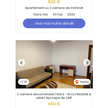
500 €
Apartament cu 2 camere de închiriat
Gara, Iasi
43 mp
2020
Vezi mai multe detalii
Previous
Next
1
/
10
Harta
2 camere decomandat | Gara - Arcu | Mobilat și
utilat | Aproape de UMF
450 €