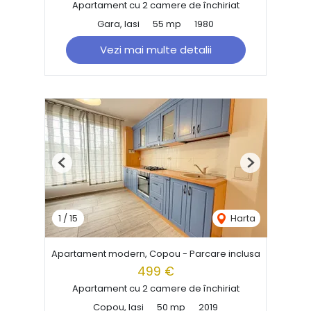
Apartament cu 2 camere de închiriat
Gara, Iasi
55 mp
1980
Vezi mai multe detalii
Previous
Next
1
/
15
Harta
Apartament modern, Copou - Parcare inclusa
499 €
Apartament cu 2 camere de închiriat
Copou, Iasi
50 mp
2019