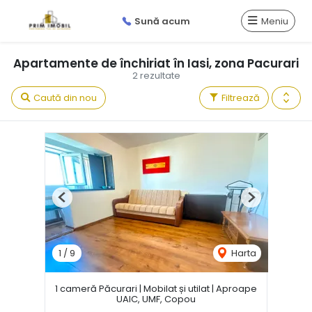
Sună acum
Meniu
Apartamente de închiriat în Iasi, zona Pacurari
2 rezultate
Caută din nou
Filtrează
Previous
Next
1
/
9
Harta
1 cameră Păcurari | Mobilat și utilat | Aproape
UAIC, UMF, Copou