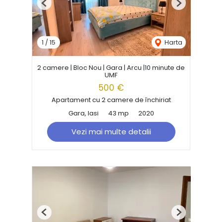
Previous
Next
1
/
15
Harta
2 camere | Bloc Nou | Gara | Arcu |10 minute de
UMF
500 €
Apartament cu 2 camere de închiriat
Gara, Iasi
43 mp
2020
Vezi mai multe detalii
Previous
Next