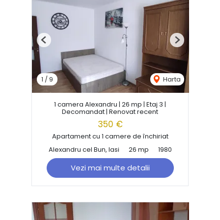
Previous
Next
1
/
9
Harta
1 camera Alexandru | 26 mp | Etaj 3 |
Decomandat | Renovat recent
350 €
Apartament cu 1 camere de închiriat
Alexandru cel Bun, Iasi
26 mp
1980
Vezi mai multe detalii