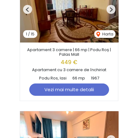
Previous
Next
1
/
15
Harta
Apartament 3 camere | 66 mp | Podu Roș |
Palas Mall
449 €
Apartament cu 3 camere de închiriat
Podu Ros, Iasi
66 mp
1967
Vezi mai multe detalii