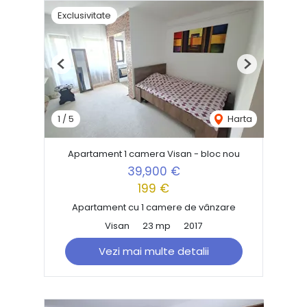
Exclusivitate
Previous
Next
1
/
5
Harta
Apartament 1 camera Visan - bloc nou
39,900 €
199 €
Apartament cu 1 camere de vânzare
Visan
23 mp
2017
Vezi mai multe detalii