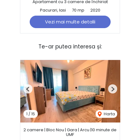
Apartament cu 3 camere de închiriat
Pacurari, Iasi
70 mp
2020
Vezi mai multe detalii
Te-ar putea interesa și:
Previous
Next
1
/
15
Harta
2 camere | Bloc Nou | Gara | Arcu |10 minute de
UMF