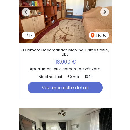
Previous
Next
1
/
17
Harta
3 Camere Decomandat, Nicolina, Prima Statie,
LIDL
118,000 €
Apartament cu 3 camere de vânzare
Nicolina, Iasi
60 mp
1981
Vezi mai multe detalii