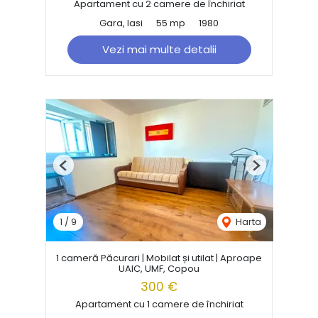
Apartament cu 2 camere de închiriat
Gara, Iasi
55 mp
1980
Vezi mai multe detalii
Previous
Next
1
/
9
Harta
1 cameră Păcurari | Mobilat și utilat | Aproape
UAIC, UMF, Copou
300 €
Apartament cu 1 camere de închiriat