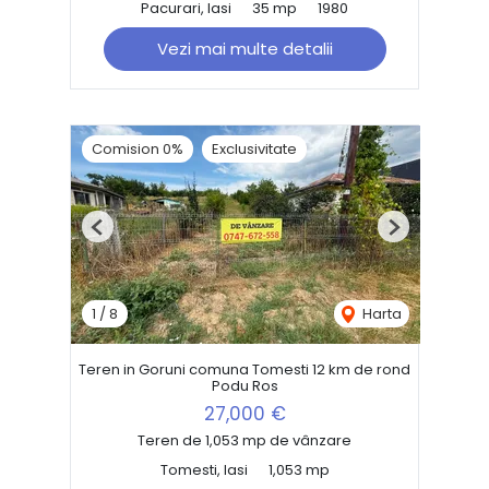
Pacurari, Iasi
35 mp
1980
Vezi mai multe detalii
Comision 0%
Exclusivitate
Previous
Next
1
/
8
Harta
Teren in Goruni comuna Tomesti 12 km de rond
Podu Ros
27,000 €
Teren de 1,053 mp de vânzare
Tomesti, Iasi
1,053 mp