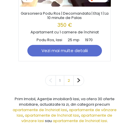
Garsoniera Podu Ros | Decomandata | Etaj 1 | La
10 minute de Palas
350 €
Apartament cu 1 camere de închiriat
Podu Ros, Iasi
25 mp
1970
Vezi mai multe detalii
Pagina anterioară
Pagina următoare
1
2
Prim Imobil, Agenție imobiliară Iasi, va ofera 30 oferte
imobiliare, actualizate la zi, din categorii precum
apartamente de închiriat Iasi
,
apartamente de vânzare
Iasi
,
apartamente de închiriat Iasi
,
apartamente de
vânzare Iasi
sau
apartamente de închiriat Iasi
.