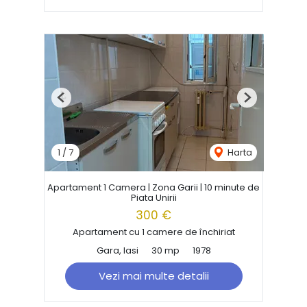
Previous
Next
1
/
7
Harta
Apartament 1 Camera | Zona Garii | 10 minute de
Piata Unirii
300 €
Apartament cu 1 camere de închiriat
Gara, Iasi
30 mp
1978
Vezi mai multe detalii