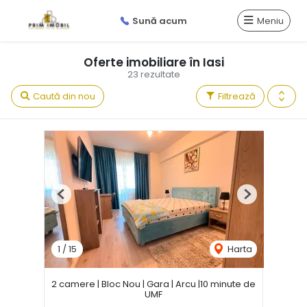
Sună acum
Meniu
Oferte imobiliare în Iasi
23 rezultate
Caută din nou
Filtrează
Previous
Next
1
/
15
Harta
2 camere | Bloc Nou | Gara | Arcu |10 minute de
UMF