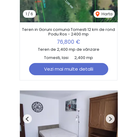
1
/
6
Harta
Teren in Goruni comuna Tomesti 12 km de rond
Podu Ros - 2400 mp
76,800 €
Teren de 2,400 mp de vânzare
Tomesti, Iasi
2,400 mp
Vezi mai multe detalii
Previous
Next