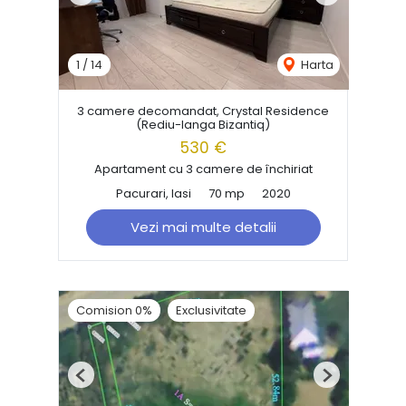
1
/
14
Harta
3 camere decomandat, Crystal Residence
(Rediu-langa Bizantiq)
530 €
Apartament cu 3 camere de închiriat
Pacurari, Iasi
70 mp
2020
Vezi mai multe detalii
Comision 0%
Exclusivitate
Previous
Next