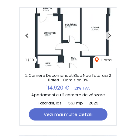
Previous
Next
1
/
10
Harta
2 Camere Decomandat Bloc Nou Tatarasi 2
Baieti - Comision 0%
114,920 €
+ 21% TVA
Apartament cu 2 camere de vânzare
Tatarasi, Iasi
56.1 mp
2025
Vezi mai multe detalii