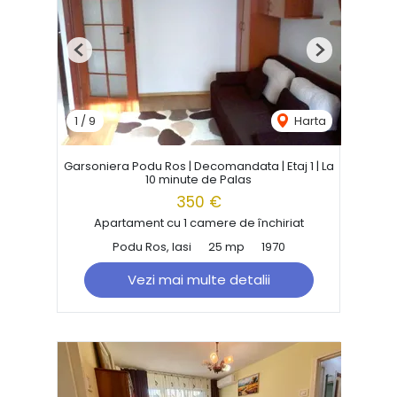
Previous
Next
1
/
9
Harta
Garsoniera Podu Ros | Decomandata | Etaj 1 | La
10 minute de Palas
350 €
Apartament cu 1 camere de închiriat
Podu Ros, Iasi
25 mp
1970
Vezi mai multe detalii