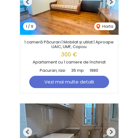
Previous
Next
1
/
9
Harta
1 cameră Păcurari | Mobilat și utilat | Aproape
UAIC, UMF, Copou
300 €
Apartament cu 1 camere de închiriat
Pacurari, Iasi
35 mp
1980
Vezi mai multe detalii
Previous
Next