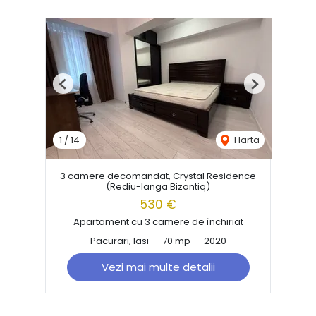
Previous
Next
1
/
14
Harta
3 camere decomandat, Crystal Residence
(Rediu-langa Bizantiq)
530 €
Apartament cu 3 camere de închiriat
Pacurari, Iasi
70 mp
2020
Vezi mai multe detalii