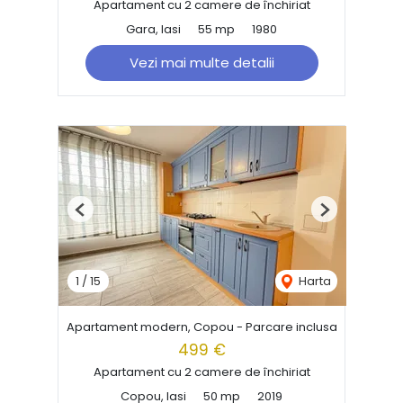
Apartament cu 2 camere de închiriat
Gara, Iasi
55 mp
1980
Vezi mai multe detalii
Previous
Next
1
/
15
Harta
Apartament modern, Copou - Parcare inclusa
499 €
Apartament cu 2 camere de închiriat
Copou, Iasi
50 mp
2019