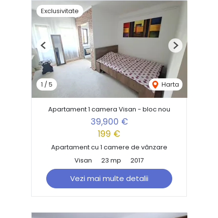
Exclusivitate
Previous
Next
1
/
5
Harta
Apartament 1 camera Visan - bloc nou
39,900 €
199 €
Apartament cu 1 camere de vânzare
Visan
23 mp
2017
Vezi mai multe detalii