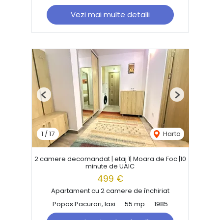
Vezi mai multe detalii
Previous
Next
1
/
17
Harta
2 camere decomandat | etaj 1| Moara de Foc |10
minute de UAIC
499 €
Apartament cu 2 camere de închiriat
Popas Pacurari, Iasi
55 mp
1985