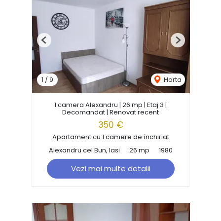
Previous
Next
1
/
9
Harta
1 camera Alexandru | 26 mp | Etaj 3 |
Decomandat | Renovat recent
350 €
Apartament cu 1 camere de închiriat
Alexandru cel Bun, Iasi
26 mp
1980
Vezi mai multe detalii