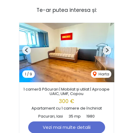
Te-ar putea interesa și:
Previous
Next
1
/
9
Harta
1 cameră Păcurari | Mobilat și utilat | Aproape
UAIC, UMF, Copou
300 €
Apartament cu 1 camere de închiriat
Pacurari, Iasi
35 mp
1980
Vezi mai multe detalii