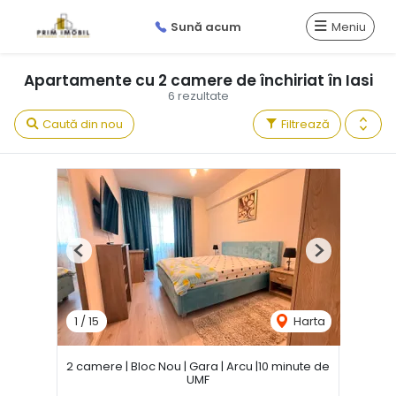
Sună acum
Meniu
Apartamente cu 2 camere de închiriat în Iasi
6 rezultate
Caută din nou
Filtrează
Previous
Next
1
/
15
Harta
2 camere | Bloc Nou | Gara | Arcu |10 minute de
UMF