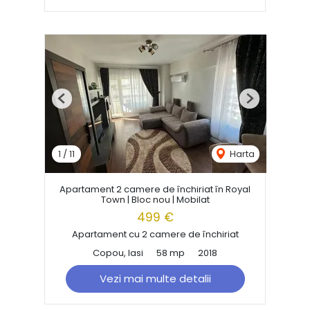
Previous
Next
1
/
11
Harta
Apartament 2 camere de închiriat în Royal
Town | Bloc nou | Mobilat
499 €
Apartament cu 2 camere de închiriat
Copou, Iasi
58 mp
2018
Vezi mai multe detalii