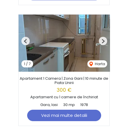
Previous
Next
1
/
7
Harta
Apartament 1 Camera | Zona Garii | 10 minute de
Piata Unirii
300 €
Apartament cu 1 camere de închiriat
Gara, Iasi
30 mp
1978
Vezi mai multe detalii