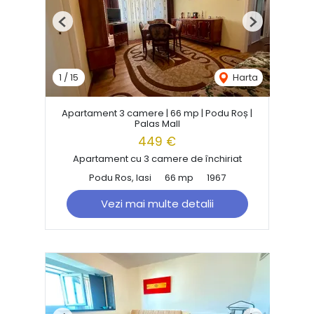
Previous
Next
1
/
15
Harta
Apartament 3 camere | 66 mp | Podu Roș |
Palas Mall
449 €
Apartament cu 3 camere de închiriat
Podu Ros, Iasi
66 mp
1967
Vezi mai multe detalii