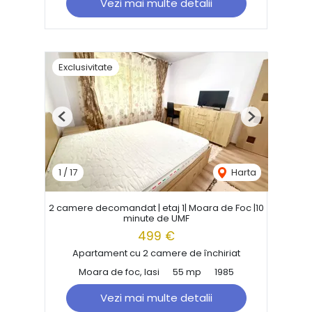
Vezi mai multe detalii
Exclusivitate
Previous
Next
1
/
17
Harta
2 camere decomandat | etaj 1| Moara de Foc |10
minute de UMF
499 €
Apartament cu 2 camere de închiriat
Moara de foc, Iasi
55 mp
1985
Vezi mai multe detalii