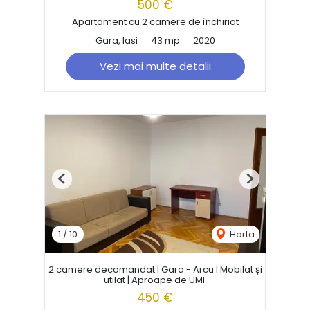
500 €
Apartament cu 2 camere de închiriat
Gara, Iasi
43 mp
2020
Vezi mai multe detalii
Previous
Next
1
/
10
Harta
2 camere decomandat | Gara - Arcu | Mobilat și
utilat | Aproape de UMF
450 €