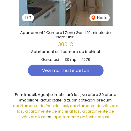
1
/
7
Harta
Apartament 1 Camera | Zona Garii | 10 minute de
Piata Unirii
300 €
Apartament cu 1 camere de închiriat
Gara, Iasi
30 mp
1978
Vezi mai multe detalii
Prim Imobil, Agenție imobiliară Iasi, va ofera 30 oferte
imobiliare, actualizate la zi, din categorii precum
apartamente de închiriat Iasi
,
apartamente de vânzare
Iasi
,
apartamente de închiriat Iasi
,
apartamente de
vânzare Iasi
sau
apartamente de închiriat Iasi
.