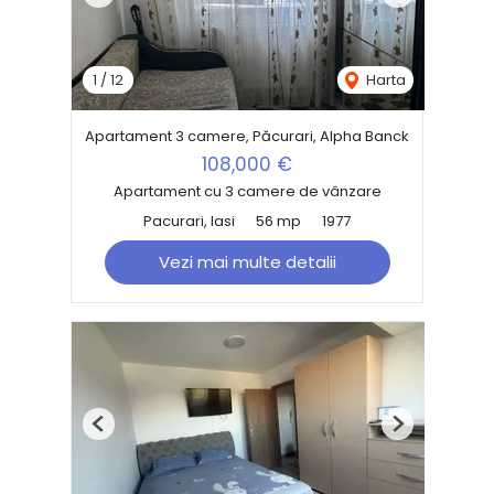
Previous
Next
1
/
12
Harta
Apartament 3 camere, Păcurari, Alpha Banck
108,000 €
Apartament cu 3 camere de vânzare
Pacurari, Iasi
56 mp
1977
Vezi mai multe detalii
Previous
Next