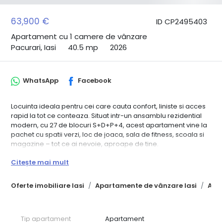
63,900 €
ID CP2495403
Apartament cu 1 camere de vânzare
Pacurari, Iasi
40.5 mp
2026
WhatsApp
Facebook
Locuinta ideala pentru cei care cauta confort, liniste si acces
rapid la tot ce conteaza. Situat intr-un ansamblu rezidential
modern, cu 27 de blocuri S+D+P+4, acest apartament vine la
pachet cu spatii verzi, loc de joaca, sala de fitness, scoala si
magazine – tot ce ai nevoie, aproape de tine.
Detalii apartament:
Citește mai mult
Suprafata totala: 40.5 mp
Decomandat: hol, bucatarie, living, baie, balcon
Oferte imobiliare Iasi
Apartamente de vânzare Iasi
Apa
Se preda la cheie, finisaje la alegere
Pret promotional valabil pentru plata cash
Dotari incluse:
Pereti din caramida rosie (11.5 cm intre incaperi, 24 cm intre
Tip apartament
Apartament