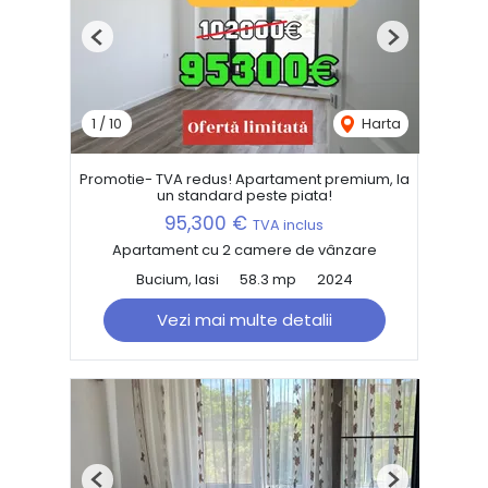
Previous
Next
1
/
10
Harta
Promotie- TVA redus! Apartament premium, la
un standard peste piata!
95,300 €
TVA inclus
Apartament cu 2 camere de vânzare
Bucium, Iasi
58.3 mp
2024
Vezi mai multe detalii