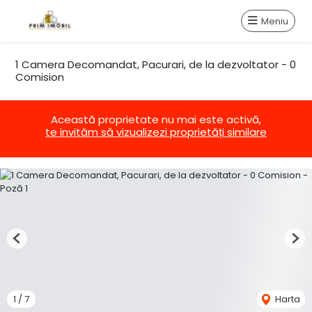
Meniu
1 Camera Decomandat, Pacurari, de la dezvoltator - 0
Comision
Această proprietate nu mai este activă,
te invităm să vizualizezi proprietăți similare
Previous
Nex
1
/
7
Harta