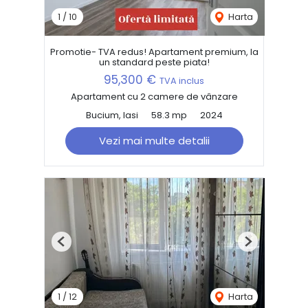
1
/
10
Harta
Promotie- TVA redus! Apartament premium, la
un standard peste piata!
95,300 €
TVA inclus
Apartament cu 2 camere de vânzare
Bucium, Iasi
58.3 mp
2024
Vezi mai multe detalii
Previous
Next
1
/
12
Harta