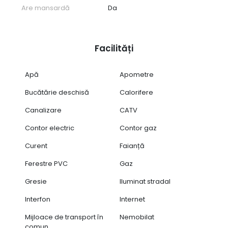
Are mansardă
Da
Facilități
Apă
Apometre
Bucătărie deschisă
Calorifere
Canalizare
CATV
Contor electric
Contor gaz
Curent
Faianță
Ferestre PVC
Gaz
Gresie
Iluminat stradal
Interfon
Internet
Mijloace de transport în
Nemobilat
comun