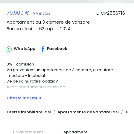
79,900 €
ID CP2556716
TVA inclus
Apartament cu 3 camere de vânzare
Bucium, Iasi
62 mp
2024
WhatsApp
Facebook
0% - comision
Va prezentam un apartament de 3 camere, cu mutare
imediata - Intabulat.
De ce sa nu ratezi ocazia?
Acest apartament dispune de:
✔ Centrala termica proprie – Control total asupra confortului
Citește mai mult
termic. Facturi mici, viata fara stres.
✔ Tamplarie PVC 4 Seasons – Lumina naturala, izolare
maxima. Economisesti energie si te bucuri de confort
Oferte imobiliare Iasi
Apartamente de vânzare Iasi
Apa
indiferent de anotimp.
✔ Design modern, spatii bine gandite – Fiecare colt al
apartamentului inspira eleganta si utilitate.
Tip apartament
Apartament
✔ Parcari disponibile la doar 4000 euro! Scapi de grija locului