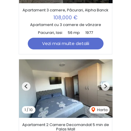
Apartament 3 camere, Păcurari, Alpha Banck
108,000 €
Apartament cu 3 camere de vânzare
Pacurari, Iasi
56 mp
1977
Vezi mai multe detalii
Previous
Next
1
/
10
Harta
Apartament 2 Camere Decomandat 5 min de
Palas Mall