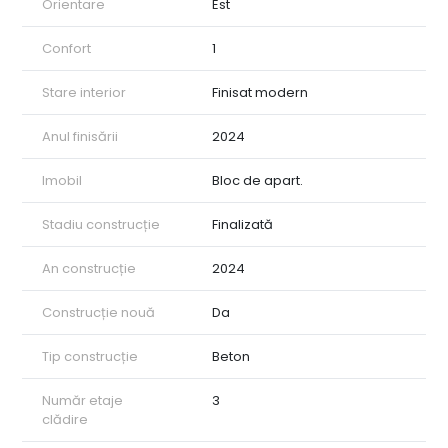
Orientare
Est
Confort
1
Stare interior
Finisat modern
Anul finisării
2024
Imobil
Bloc de apart.
Stadiu construcție
Finalizată
An construcție
2024
Construcție nouă
Da
Tip construcție
Beton
Număr etaje
3
clădire