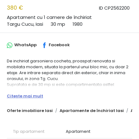
380 €
ID CP2562200
Apartament cu 1 camere de închiriat
Targu Cucu, Iasi
30 mp
1980
WhatsApp
Facebook
De inchiriat garsoniera cocheta, proaspat renovata si
mobilata modern, situata la parterul unui bloc mic, cu doar 2
etaje. Are intrare separata direct din exterior, chiar in inima
orasului, in zona Tg. Cucu.
Suprafata e de 30 mp si este compartimentata astfel:
o camera luminoasa
Citește mai mult
baie cu dus
chicineta
hol
Oferte imobiliare Iasi
Apartamente de închiriat Iasi
Apa
Este dotata cu tot ce ai nevoie: masina de spalat, aer
conditionat, frigider, plita electrica.
Garsoniera e foarte primitoare si se potriveste perfect pentru
Tip apartament
Apartament
o persoana sau un cuplu. Ai totul aproape — mijloace de
transport, universitati, magazine si zonele centrale ale