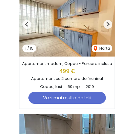
Previous
Next
1
/
15
Harta
Apartament modern, Copou - Parcare inclusa
499 €
Apartament cu 2 camere de închiriat
Copou, Iasi
50 mp
2019
Vezi mai multe detalii