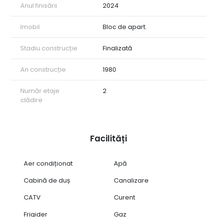
Anul finisării
2024
Imobil
Bloc de apart.
Stadiu construcție
Finalizată
An construcție
1980
Număr etaje
2
clădire
Facilități
Aer condiționat
Apă
Cabină de duș
Canalizare
CATV
Curent
Frigider
Gaz