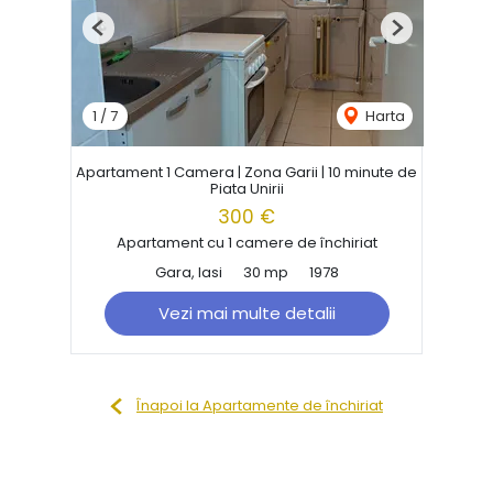
Previous
Next
1
/
7
Harta
Apartament 1 Camera | Zona Garii | 10 minute de
Piata Unirii
300 €
Apartament cu 1 camere de închiriat
Gara, Iasi
30 mp
1978
Vezi mai multe detalii
Înapoi la Apartamente de închiriat