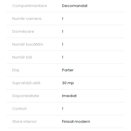
orasului.
Compartimentare
Decomandat
Suna-ma daca vrei mai multe detalii sau vrei sa programezi o
vizionare!
Număr camere
1
Dormitoare
1
Număr bucătării
1
Număr băi
1
Etaj
Parter
Suprafață utilă
30 mp
Disponibilitate
Imediat
Confort
1
Stare interior
Finisat modern