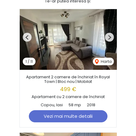
Te-ar putea interesa și:
Previous
Next
1
/
11
Harta
Apartament 2 camere de închiriat în Royal
Town | Bloc nou | Mobilat
499 €
Apartament cu 2 camere de închiriat
Copou, Iasi
58 mp
2018
Vezi mai multe detalii