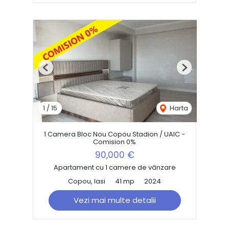
Previous
Next
1
/
15
Harta
1 Camera Bloc Nou Copou Stadion / UAIC -
Comision 0%
90,000 €
Apartament cu 1 camere de vânzare
Copou, Iasi
41 mp
2024
Vezi mai multe detalii