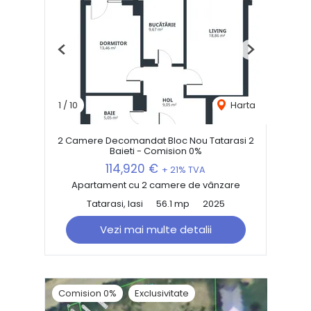
Previous
Next
1
/
10
Harta
2 Camere Decomandat Bloc Nou Tatarasi 2
Baieti - Comision 0%
114,920 €
+ 21% TVA
Apartament cu 2 camere de vânzare
Tatarasi, Iasi
56.1 mp
2025
Vezi mai multe detalii
Comision 0%
Exclusivitate