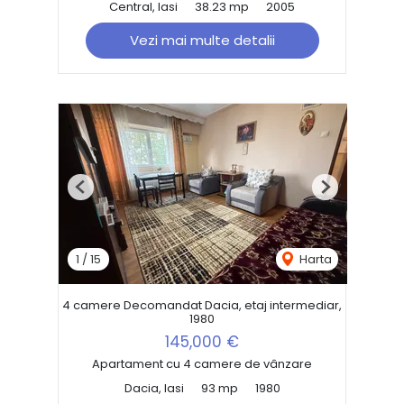
Central, Iasi
38.23 mp
2005
Vezi mai multe detalii
Previous
Next
1
/
15
Harta
4 camere Decomandat Dacia, etaj intermediar,
1980
145,000 €
Apartament cu 4 camere de vânzare
Dacia, Iasi
93 mp
1980