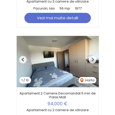
Apartament cu 3 camere de vânzare
Pacurari, Iasi
56 mp
1977
Vezi mai multe detalii
Previous
Next
1
/
10
Harta
Apartament 2 Camere Decomandat 5 min de
Palas Mall
94,000 €
Apartament cu 2 camere de vânzare