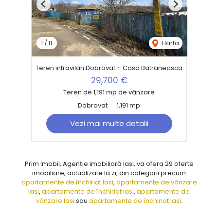
Previous
Next
1
/
8
Harta
Teren intravilan Dobrovat + Casa Batraneasca
29,700 €
Teren de 1,191 mp de vânzare
Dobrovat
1,191 mp
Vezi mai multe detalii
Prim Imobil, Agenție imobiliară Iasi, va ofera 29 oferte
imobiliare, actualizate la zi, din categorii precum
apartamente de închiriat Iasi
,
apartamente de vânzare
Iasi
,
apartamente de închiriat Iasi
,
apartamente de
vânzare Iasi
sau
apartamente de închiriat Iasi
.