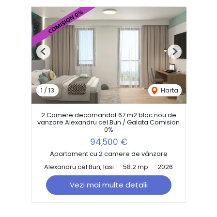
Previous
Next
1
/
13
Harta
2 Camere decomandat 67 m2 bloc nou de
vanzare Alexandru cel Bun / Galata Comision
0%
94,500 €
Apartament cu 2 camere de vânzare
Alexandru cel Bun, Iasi
58.2 mp
2026
Vezi mai multe detalii