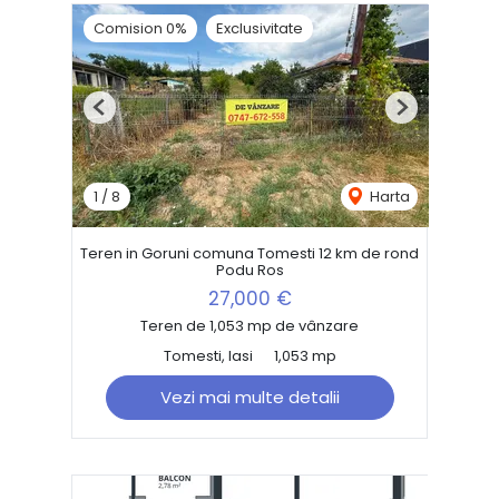
Comision 0%
Exclusivitate
Previous
Next
1
/
8
Harta
Teren in Goruni comuna Tomesti 12 km de rond
Podu Ros
27,000 €
Teren de 1,053 mp de vânzare
Tomesti, Iasi
1,053 mp
Vezi mai multe detalii