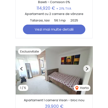
Baieti - Comision 0%
114,920 €
+ 21% TVA
Apartament cu 2 camere de vânzare
Tatarasi, Iasi
56.1 mp
2025
Vezi mai multe detalii
Exclusivitate
Previous
Next
1
/
5
Harta
Apartament 1 camera Visan - bloc nou
39,900 €