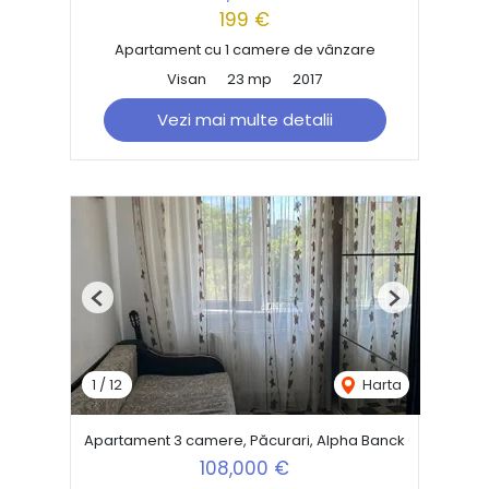
199 €
Apartament cu 1 camere de vânzare
Visan
23 mp
2017
Vezi mai multe detalii
Previous
Next
1
/
12
Harta
Apartament 3 camere, Păcurari, Alpha Banck
108,000 €