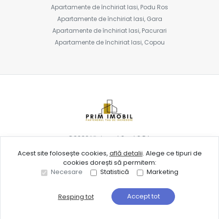
Apartamente de închiriat Iasi, Podu Ros
Apartamente de închiriat Iasi, Gara
Apartamente de închiriat Iasi, Pacurari
Apartamente de închiriat Iasi, Copou
©
2026
Vipinvest Spot S.R.L.
Acest site folosește cookies,
află detalii
.
Alege ce tipuri de
cookies dorești să permitem:
Site creat în
Necesare
Statistică
Marketing
Accept tot
Resping tot