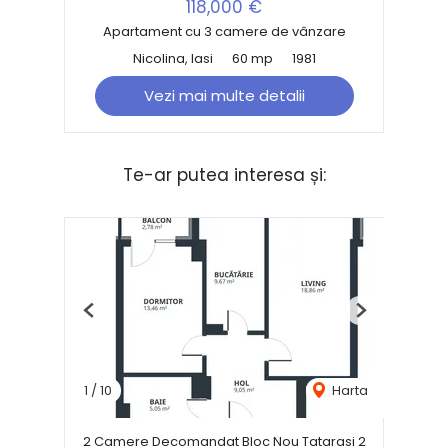
118,000 €
Apartament cu 3 camere de vânzare
Nicolina, Iasi
60 mp
1981
Vezi mai multe detalii
Te-ar putea interesa și:
Previous
Next
1
/
10
Harta
2 Camere Decomandat Bloc Nou Tatarasi 2