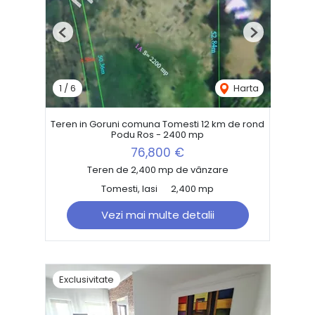
Previous
Next
1
/
6
Harta
Teren in Goruni comuna Tomesti 12 km de rond
Podu Ros - 2400 mp
76,800 €
Teren de 2,400 mp de vânzare
Tomesti, Iasi
2,400 mp
Vezi mai multe detalii
Exclusivitate