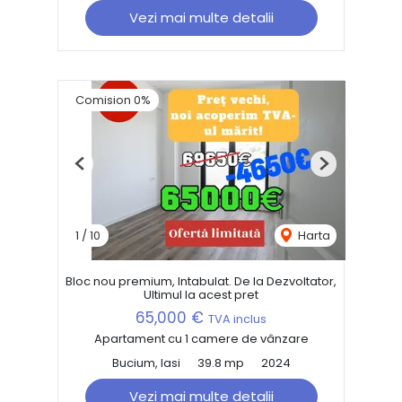
Vezi mai multe detalii
Comision 0%
Previous
Next
1
/
10
Harta
Bloc nou premium, Intabulat. De la Dezvoltator,
Ultimul la acest pret
65,000 €
TVA inclus
Apartament cu 1 camere de vânzare
Bucium, Iasi
39.8 mp
2024
Vezi mai multe detalii