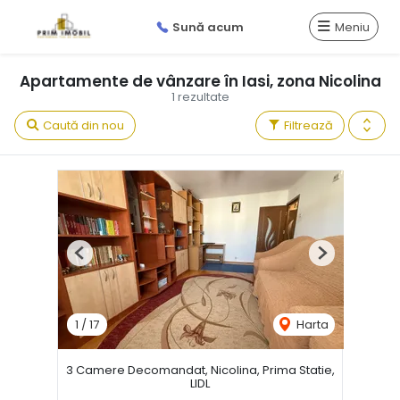
Sună acum
Meniu
Apartamente de vânzare în Iasi, zona Nicolina
1 rezultate
Caută din nou
Filtrează
Previous
Next
1
/
17
Harta
3 Camere Decomandat, Nicolina, Prima Statie,
LIDL