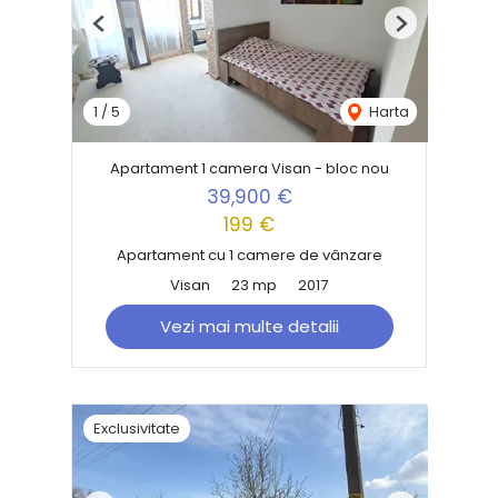
Previous
Next
1
/
5
Harta
Apartament 1 camera Visan - bloc nou
39,900 €
199 €
Apartament cu 1 camere de vânzare
Visan
23 mp
2017
Vezi mai multe detalii
Exclusivitate