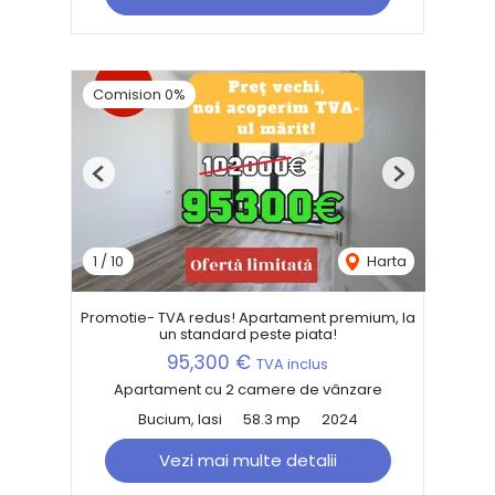
Comision 0%
Previous
Next
1
/
10
Harta
Promotie- TVA redus! Apartament premium, la
un standard peste piata!
95,300 €
TVA inclus
Apartament cu 2 camere de vânzare
Bucium, Iasi
58.3 mp
2024
Vezi mai multe detalii