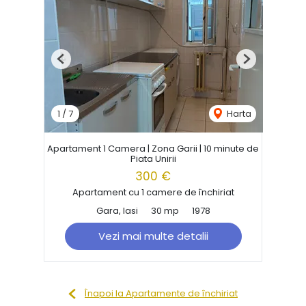
Previous
Next
1
/
7
Harta
Apartament 1 Camera | Zona Garii | 10 minute de
Piata Unirii
300 €
Apartament cu 1 camere de închiriat
Gara, Iasi
30 mp
1978
Vezi mai multe detalii
Înapoi la Apartamente de închiriat