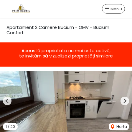
Meniu
Apartament 2 Camere Bucium - OMV - Bucium
Confort
Această proprietate nu mai este activă,
te invităm să vizualizezi proprietăți similare
Previous
Nex
1
/
20
Harta