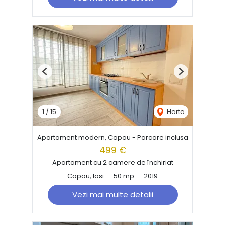
Previous
Next
1
/
15
Harta
Apartament modern, Copou - Parcare inclusa
499 €
Apartament cu 2 camere de închiriat
Copou, Iasi
50 mp
2019
Vezi mai multe detalii