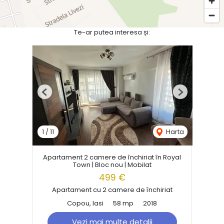
Te-ar putea interesa și:
Previous
Next
1
/
11
Harta
Apartament 2 camere de închiriat în Royal
Town | Bloc nou | Mobilat
499 €
Apartament cu 2 camere de închiriat
Copou, Iasi
58 mp
2018
Vezi mai multe detalii