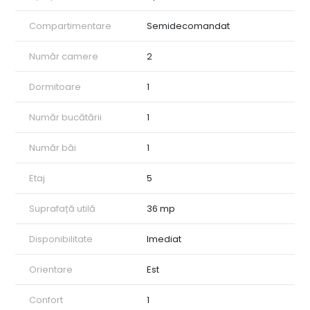
nu se accepta animale de companie
Pentru mai multe detalii sau vizionare, nu ezitati sa ma
Compartimentare
Semidecomandat
contactati.
Număr camere
2
Dormitoare
1
Număr bucătării
1
Număr băi
1
Etaj
5
Suprafață utilă
36 mp
Disponibilitate
Imediat
Orientare
Est
Confort
1