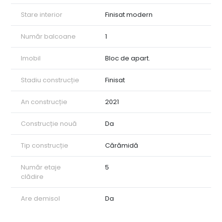
Stare interior
Finisat modern
Număr balcoane
1
Imobil
Bloc de apart.
Stadiu construcție
Finisat
An construcție
2021
Construcție nouă
Da
Tip construcție
Cărămidă
Număr etaje
5
clădire
Are demisol
Da