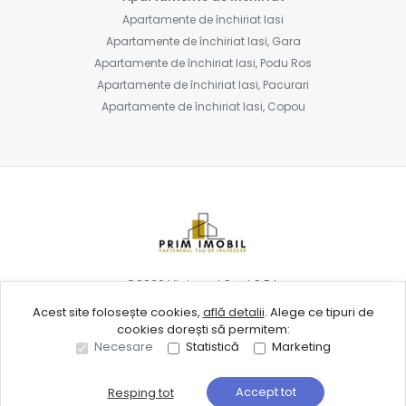
Apartamente de închiriat Iasi
Apartamente de închiriat Iasi, Gara
Apartamente de închiriat Iasi, Podu Ros
Apartamente de închiriat Iasi, Pacurari
Apartamente de închiriat Iasi, Copou
©
2026
Vipinvest Spot S.R.L.
Acest site folosește cookies,
află detalii
.
Alege ce tipuri de
cookies dorești să permitem:
Site creat în
Necesare
Statistică
Marketing
Accept tot
Resping tot