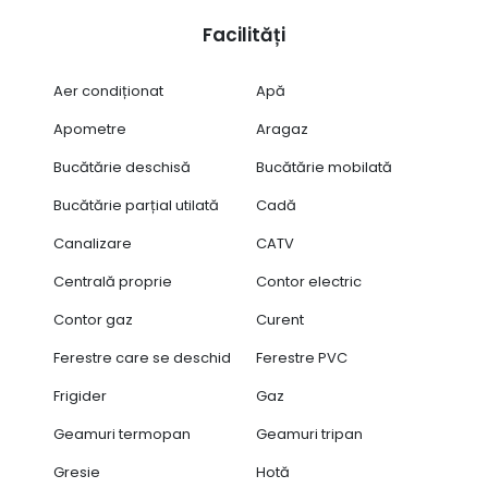
Facilități
Aer condiționat
Apă
Apometre
Aragaz
Bucătărie deschisă
Bucătărie mobilată
Bucătărie parțial utilată
Cadă
Canalizare
CATV
Centrală proprie
Contor electric
Contor gaz
Curent
Ferestre care se deschid
Ferestre PVC
Frigider
Gaz
Geamuri termopan
Geamuri tripan
Gresie
Hotă