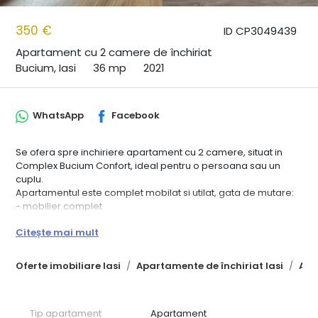
350 €
ID CP3049439
Apartament cu 2 camere de închiriat
Bucium, Iasi
36 mp
2021
WhatsApp
Facebook
Se ofera spre inchiriere apartament cu 2 camere, situat in
Complex Bucium Confort, ideal pentru o persoana sau un
cuplu.
Apartamentul este complet mobilat si utilat, gata de mutare:
- mobilier complet
- electrocasnice incluse
Citește mai mult
- centrala termica proprie
- izolat termic
- aparat de aer conditionat
Oferte imobiliare Iasi
Apartamente de închiriat Iasi
Apa
Locuinta este situata intr-o zona accesibila, la aproximativ 2
minute (100 m) de statiile de autobuz.
Conditii:
Tip apartament
Apartament