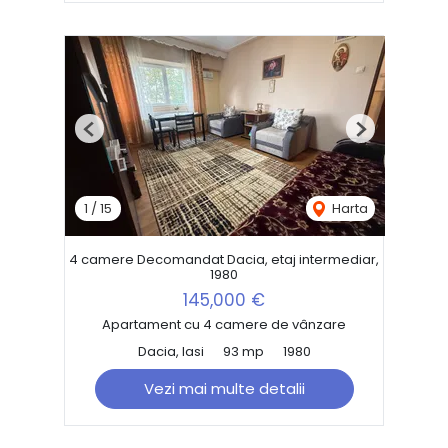
Previous
Next
1
/
15
Harta
4 camere Decomandat Dacia, etaj intermediar,
1980
145,000 €
Apartament cu 4 camere de vânzare
Dacia, Iasi
93 mp
1980
Vezi mai multe detalii