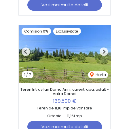
Vezi mai multe detalii
Comision 0%
Exclusivitate
Previous
Next
1
/
7
Harta
Teren Intravilan Dorna Arini, curent, apa, asfalt -
Vatra Dornei
139,500 €
Teren de 11,161 mp de vânzare
Ortoaia
11,161 mp
Vezi mai multe detalii