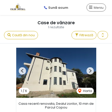
Sună acum
Meniu
Case de vânzare
1 rezultate
Caută din nou
Filtrează
Previous
Next
1
/
6
Harta
Casa recent renovata, Dealul zorilor, 10 min de
Parcul Copou