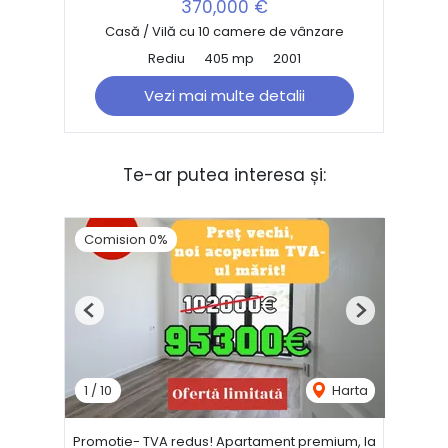
370,000 €
Casă / Vilă cu 10 camere de vânzare
Rediu
405 mp
2001
Vezi mai multe detalii
Te-ar putea interesa și:
Comision 0%
Previous
Next
1
/
10
Harta
Promotie- TVA redus! Apartament premium, la