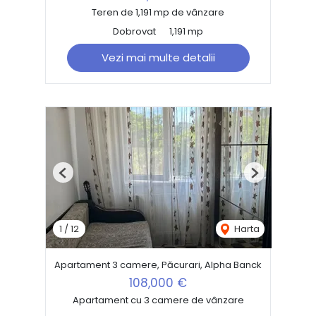
Teren de 1,191 mp de vânzare
Dobrovat
1,191 mp
Vezi mai multe detalii
Previous
Next
1
/
12
Harta
Apartament 3 camere, Păcurari, Alpha Banck
108,000 €
Apartament cu 3 camere de vânzare