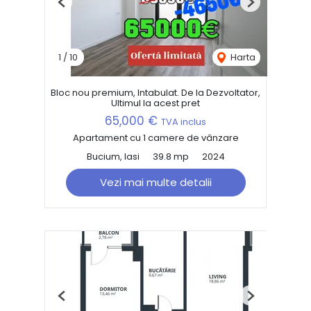
Previous
Next
1
/
10
Harta
Bloc nou premium, Intabulat. De la Dezvoltator,
Ultimul la acest pret
65,000 €
TVA inclus
Apartament cu 1 camere de vânzare
Bucium, Iasi
39.8 mp
2024
Vezi mai multe detalii
Previous
Next