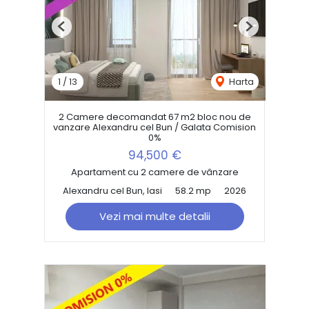
Previous
Next
1
/
13
Harta
2 Camere decomandat 67 m2 bloc nou de
vanzare Alexandru cel Bun / Galata Comision
0%
94,500 €
Apartament cu 2 camere de vânzare
Alexandru cel Bun, Iasi
58.2 mp
2026
Vezi mai multe detalii