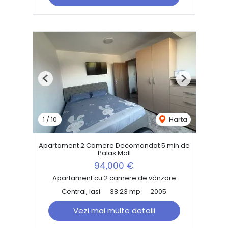
Previous
Next
1
/
10
Harta
Apartament 2 Camere Decomandat 5 min de
Palas Mall
94,000 €
Apartament cu 2 camere de vânzare
Central, Iasi
38.23 mp
2005
Vezi mai multe detalii