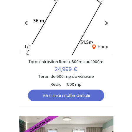
Previous
Next
1
/
1
Harta
Teren intravilan Rediu, 500m sau 1000m
24,999 €
Teren de 500 mp de vânzare
Rediu
500 mp
Vezi mai multe detalii