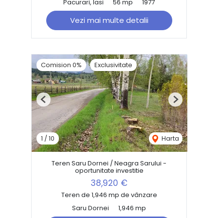
Pacurari, Iasi
56 mp
1977
Vezi mai multe detalii
Comision 0%
Exclusivitate
Previous
Next
1
/
10
Harta
Teren Saru Dornei / Neagra Sarului -
oportunitate investitie
38,920 €
Teren de 1,946 mp de vânzare
Saru Dornei
1,946 mp