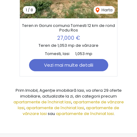
1
/
8
Harta
Teren in Goruni comuna Tomesti 12 km de rond
Podu Ros
27,000 €
Teren de 1,053 mp de vânzare
Tomesti, Iasi
1,053 mp
Vezi mai multe detalii
Prim Imobil, Agenție imobiliară Iasi, va ofera 29 oferte
imobiliare, actualizate la zi, din categorii precum
apartamente de închiriat Iasi
,
apartamente de vânzare
Iasi
,
apartamente de închiriat Iasi
,
apartamente de
vânzare Iasi
sau
apartamente de închiriat Iasi
.