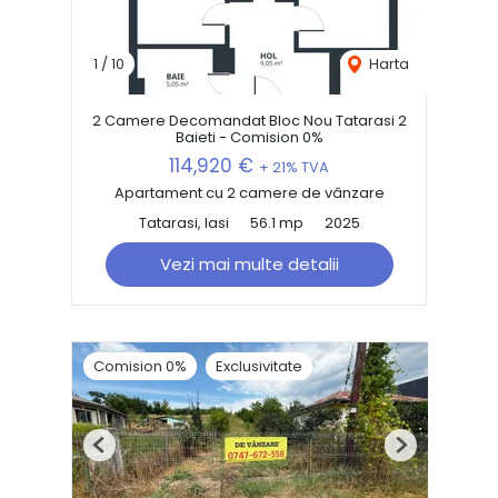
1
/
10
Harta
2 Camere Decomandat Bloc Nou Tatarasi 2
Baieti - Comision 0%
114,920 €
+ 21% TVA
Apartament cu 2 camere de vânzare
Tatarasi, Iasi
56.1 mp
2025
Vezi mai multe detalii
Comision 0%
Exclusivitate
Previous
Next