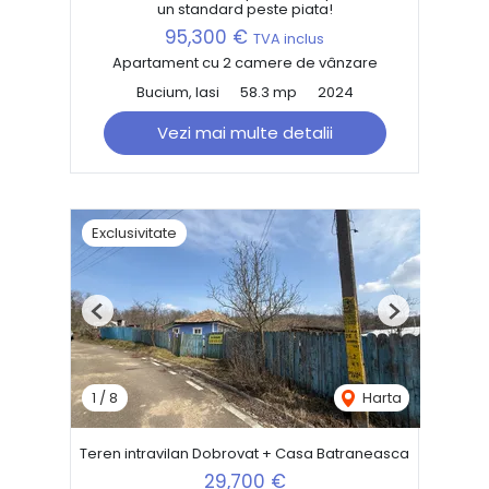
un standard peste piata!
95,300 €
TVA inclus
Apartament cu 2 camere de vânzare
Bucium, Iasi
58.3 mp
2024
Vezi mai multe detalii
Exclusivitate
Previous
Next
1
/
8
Harta
Teren intravilan Dobrovat + Casa Batraneasca
29,700 €