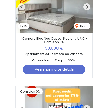
Previous
Next
1
/
15
Harta
1 Camera Bloc Nou Copou Stadion / UAIC -
Comision 0%
90,000 €
Apartament cu 1 camere de vânzare
Copou, Iasi
41 mp
2024
Vezi mai multe detalii
Comision 0%