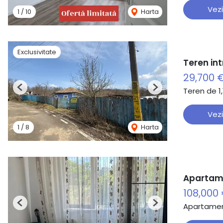
Vezi
1
/
10
Harta
Exclusivitate
Teren in
29,700 
Teren de 1
Previous
Next
Vezi
1
/
8
Harta
Apartame
108,000
Apartamen
Previous
Next