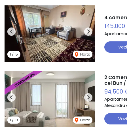
4 camere
145,000
Apartamen
Previous
Next
Vezi
1
/
15
Harta
2 Camere
cel Bun 
94,500 
Apartamen
Previous
Next
Alexandru c
Vezi
1
/
13
Harta