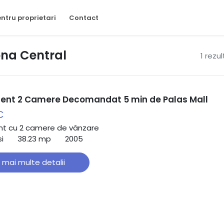
ntru proprietari
Contact
ona Central
1 rezu
nt 2 Camere Decomandat 5 min de Palas Mall
€
t cu 2 camere de vânzare
si
38.23 mp
2005
 mai multe detalii