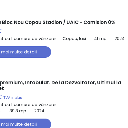
 Bloc Nou Copou Stadion / UAIC - Comision 0%
€
t cu 1 camere de vânzare
Copou, Iasi
41 mp
2024
 mai multe detalii
premium, Intabulat. De la Dezvoltator, Ultimul la
et
 €
TVA inclus
t cu 1 camere de vânzare
i
39.8 mp
2024
 mai multe detalii