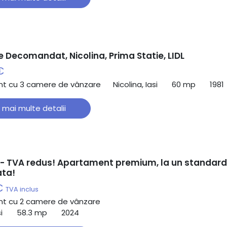
 Decomandat, Nicolina, Prima Statie, LIDL
€
t cu 3 camere de vânzare
Nicolina, Iasi
60 mp
1981
 mai multe detalii
- TVA redus! Apartament premium, la un standard
ata!
€
TVA inclus
t cu 2 camere de vânzare
i
58.3 mp
2024