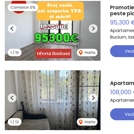
Promotie
Comision 0%
peste pi
95,300 
Apartamen
Previous
Next
Bucium, Ias
Vezi
1
/
10
Harta
Apartame
108,000
Apartamen
Previous
Next
Vezi
1
/
12
Harta