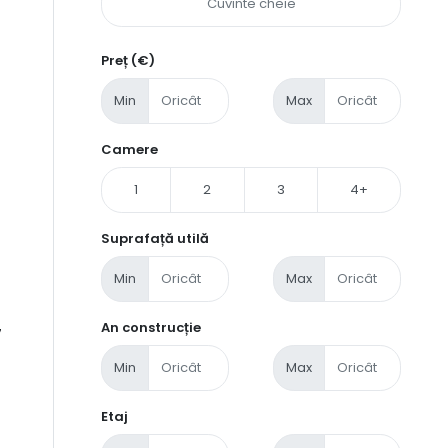
Preț (€)
Min
Max
Camere
1
2
3
4+
Suprafață utilă
Min
Max
An construcție
7
Min
Max
Etaj