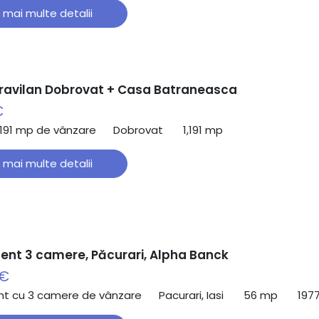
 mai multe detalii
travilan Dobrovat + Casa Batraneasca
€
,191 mp de vânzare
Dobrovat
1,191 mp
 mai multe detalii
nt 3 camere, Păcurari, Alpha Banck
 €
t cu 3 camere de vânzare
Pacurari, Iasi
56 mp
197