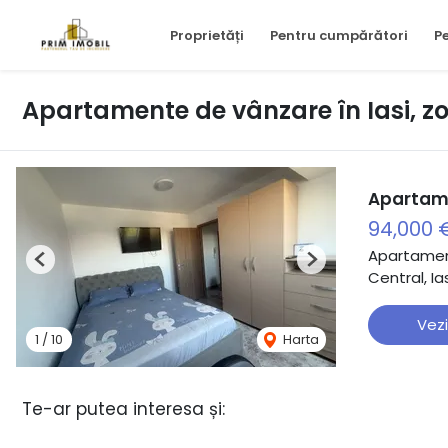
Proprietăți
Pentru cumpărători
Pe
Apartamente de vânzare în Iasi, z
Apartame
94,000 
Apartamen
Previous
Next
Central, Ia
Vezi
1
/
10
Harta
Te-ar putea interesa și: