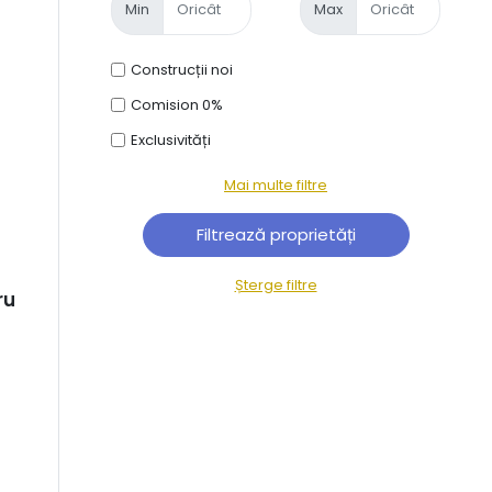
Min
Max
Construcții noi
Comision 0%
Exclusivități
Mai multe filtre
Șterge filtre
ru