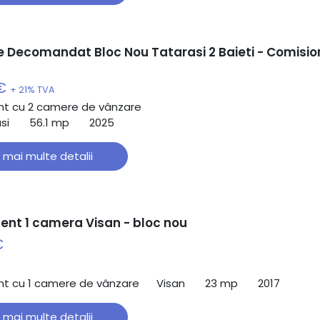
 Decomandat Bloc Nou Tatarasi 2 Baieti - Comisio
 €
+ 21% TVA
t cu 2 camere de vânzare
si
56.1 mp
2025
 mai multe detalii
nt 1 camera Visan - bloc nou
€
t cu 1 camere de vânzare
Visan
23 mp
2017
 mai multe detalii