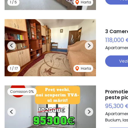
1
/
5
Harta
3 Camere
118,000 
Apartamen
Previous
Next
Vezi
1
/
17
Harta
Promotie
Comision 0%
peste pi
95,300 
Apartamen
Previous
Next
Bucium, Ias