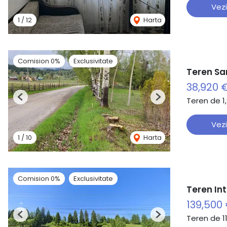
Vezi
1
/
12
Harta
Comision 0%
Exclusivitate
Teren Sar
38,920 
Teren de 1
Previous
Next
Vezi
1
/
10
Harta
Comision 0%
Exclusivitate
Teren Int
139,500
Teren de 1
Previous
Next