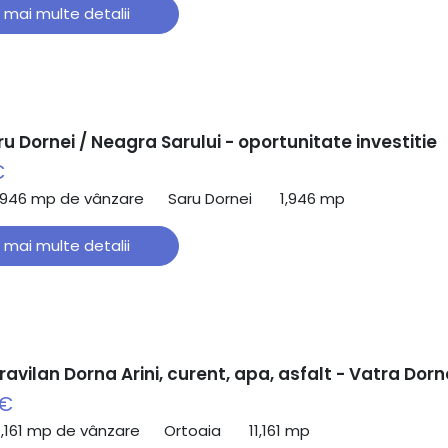
 mai multe detalii
u Dornei / Neagra Sarului - oportunitate investitie
€
,946 mp de vânzare
Saru Dornei
1,946 mp
 mai multe detalii
ravilan Dorna Arini, curent, apa, asfalt - Vatra Dorn
 €
1,161 mp de vânzare
Ortoaia
11,161 mp