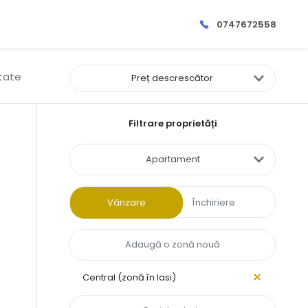
0747672558
ltate
Preț descrescător
Filtrare proprietăți
Apartament
Vânzare
Închiriere
Central (zonă în Iasi)