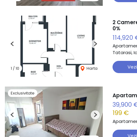
2 Camere
0%
114,920
Apartamen
Previous
Next
Tatarasi, Ia
Vezi
1
/
10
Harta
Exclusivitate
Apartame
39,900 
199 €
Previous
Next
Apartamen
Vezi