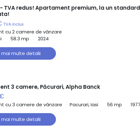
- TVA redus! Apartament premium, la un standard
ata!
€
TVA inclus
t cu 2 camere de vânzare
i
58.3 mp
2024
 mai multe detalii
nt 3 camere, Păcurari, Alpha Banck
 €
t cu 3 camere de vânzare
Pacurari, Iasi
56 mp
197
 mai multe detalii