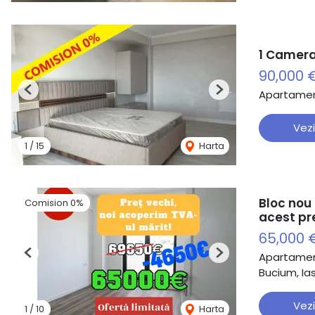
1 Camera
90,000 
Apartamen
Previous
Next
Vezi
1
/
15
Harta
Bloc nou 
Comision 0%
acest pr
65,000
Apartamen
Previous
Next
Bucium, Ias
Vezi
1
/
10
Harta