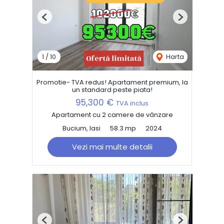
Previous
Next
1
/
10
Harta
Promotie- TVA redus! Apartament premium, la
un standard peste piata!
95,300 €
TVA inclus
Apartament cu 2 camere de vânzare
Bucium, Iasi
58.3 mp
2024
Vezi mai multe detalii