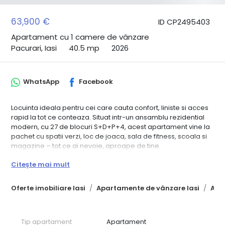
63,900 €
ID CP2495403
Apartament cu 1 camere de vânzare
Pacurari, Iasi
40.5 mp
2026
WhatsApp
Facebook
Locuinta ideala pentru cei care cauta confort, liniste si acces
rapid la tot ce conteaza. Situat intr-un ansamblu rezidential
modern, cu 27 de blocuri S+D+P+4, acest apartament vine la
pachet cu spatii verzi, loc de joaca, sala de fitness, scoala si
magazine – tot ce ai nevoie, aproape de tine.
Detalii apartament:
Citește mai mult
Suprafata totala: 40.5 mp
Decomandat: hol, bucatarie, living, baie, balcon
Oferte imobiliare Iasi
Apartamente de vânzare Iasi
Apa
Se preda la cheie, finisaje la alegere
Pret promotional valabil pentru plata cash
Dotari incluse:
Pereti din caramida rosie (11.5 cm intre incaperi, 24 cm intre
Tip apartament
Apartament