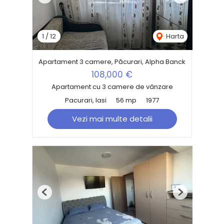
Previous
Next
1
/
12
Harta
Apartament 3 camere, Păcurari, Alpha Banck
108,000 €
Apartament cu 3 camere de vânzare
Pacurari, Iasi
56 mp
1977
Vezi mai multe detalii
Previous
Next