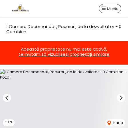
Meniu
1 Camera Decomandat, Pacurari, de la dezvoltator - 0
Comision
Această proprietate nu mai este activă,
te invităm să vizualizezi proprietăți similare
Previous
Nex
1
/
7
Harta