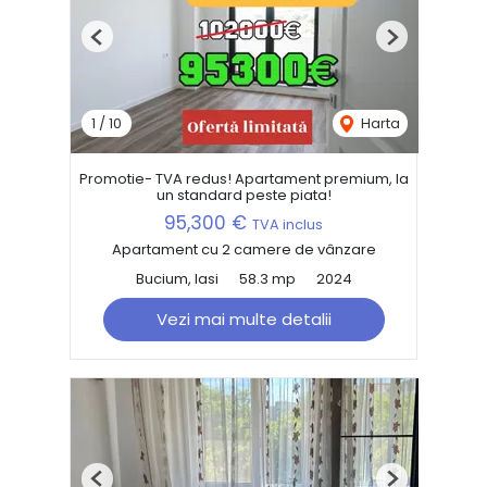
Previous
Next
1
/
10
Harta
Promotie- TVA redus! Apartament premium, la
un standard peste piata!
95,300 €
TVA inclus
Apartament cu 2 camere de vânzare
Bucium, Iasi
58.3 mp
2024
Vezi mai multe detalii