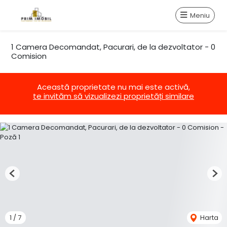
Meniu
1 Camera Decomandat, Pacurari, de la dezvoltator - 0
Comision
Această proprietate nu mai este activă,
te invităm să vizualizezi proprietăți similare
Previous
Nex
1
/
7
Harta