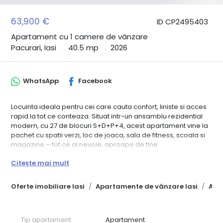
63,900 €
ID CP2495403
Apartament cu 1 camere de vânzare
Pacurari, Iasi
40.5 mp
2026
WhatsApp
Facebook
Locuinta ideala pentru cei care cauta confort, liniste si acces
rapid la tot ce conteaza. Situat intr-un ansamblu rezidential
modern, cu 27 de blocuri S+D+P+4, acest apartament vine la
pachet cu spatii verzi, loc de joaca, sala de fitness, scoala si
magazine – tot ce ai nevoie, aproape de tine.
Detalii apartament:
Citește mai mult
Suprafata totala: 40.5 mp
Decomandat: hol, bucatarie, living, baie, balcon
Oferte imobiliare Iasi
Apartamente de vânzare Iasi
Apa
Se preda la cheie, finisaje la alegere
Pret promotional valabil pentru plata cash
Dotari incluse:
Pereti din caramida rosie (11.5 cm intre incaperi, 24 cm intre
Tip apartament
Apartament