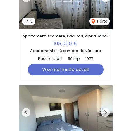
Previous
Next
1
/
12
Harta
Apartament 3 camere, Păcurari, Alpha Banck
108,000 €
Apartament cu 3 camere de vânzare
Pacurari, Iasi
56 mp
1977
Vezi mai multe detalii
Previous
Next